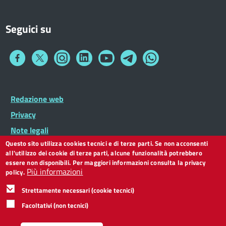
Seguici su
Collegamento
Collegamento
Collegamento
Collegamento
Collegamento
Collegamento
Collegamento
a
a
a
a
a
a
a
Facebook
Twitter
Instagram
LinkedIn
You
Telegram
Whatsapp
Tube
Footer
Redazione web
Footer
Widget
menu
Privacy
Note legali
Questo sito utilizza cookies tecnici e di terze parti. Se non acconsenti
Dichiarazione di accessibilità
all'utilizzo dei cookie di terze parti, alcune funzionalità potrebbero
CC BY 3.0 IT
essere non disponibili. Per maggiori informazioni consulta la privacy
Più informazioni
policy.
Strettamente necessari (cookie tecnici)
Facoltativi (non tecnici)