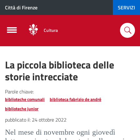
Città di Firenze
SERVIZI
Cultura
La piccola biblioteca delle
storie intrecciate
Parole chiave:
biblioteche comunali
biblioteca fabrizio de andré
biblioteche junior
pubblicato il:
24 ottobre 2022
Nel mese di novembre ogni giovedì