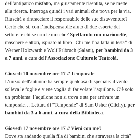
dell’antipatico misfatto, ma giustamente risentita, se ne mette
alla ricerca. Interroga quindi i vari animali che trova per la via.
Riuscirà a rintracciare il responsabile delle sue disavventure?
Certo che sì, con l’indispensabile aiuto di due esperte del
settore: e chi se non le mosche?
Spettacolo con marionette
,
maschere e attori, ispirato al libro "Chi me l’ha fatta in testa" di
Werner Holzwarth e Wolf Erlbruch (Salani),
per bambini da 3
a 7 anni
, a cura dell’
Associazione Culturale Teatrolà
.
Giovedì 10 novembre ore 17 // Temporale
L'inizio dell'autunno ha sempre qualcosa di speciale: il vento
solleva le foglie e viene voglia di far volare l’aquilone. C’è solo
un problema: l’aquilone non si trova e sta per arrivare un
temporale… Lettura di "Temporale" di Sam Usher (Clichy),
per
bambini da 3 a 6 anni
,
a cura della Biblioteca
.
Giovedì 17 novembre ore 17 // Vieni con me?
Dove sta andando quella fila di bambini che attraversa la città?