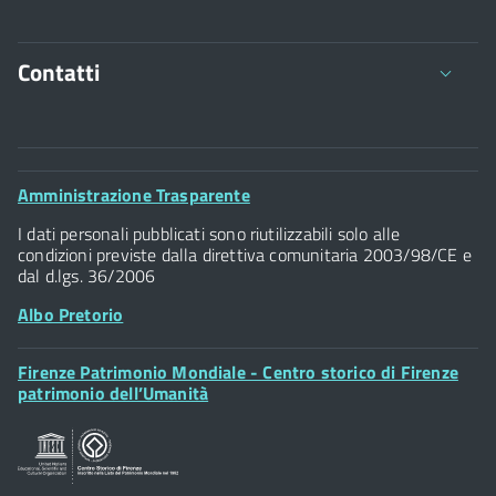
Contatti
Comune di Firenze
Palazzo Vecchio
Footer
Amministrazione Trasparente
Piazza della Signoria - 50122, Firenze
Widget
P.IVA 01307110484
I dati personali pubblicati sono riutilizzabili solo alle
condizioni previste dalla direttiva comunitaria 2003/98/CE e
dal d.lgs. 36/2006
Albo Pretorio
Footer
Firenze Patrimonio Mondiale - Centro storico di Firenze
Posta Elettronica Certificata
Widget
patrimonio dell’Umanità
Sportelli al Cittadino - URP