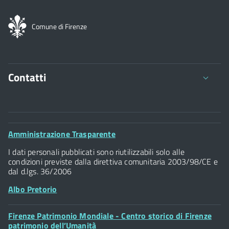
Comune di Firenze
Contatti
Comune di Firenze
Palazzo Vecchio
Footer
Amministrazione Trasparente
Piazza della Signoria - 50122, Firenze
Widget
P.IVA 01307110484
I dati personali pubblicati sono riutilizzabili solo alle
condizioni previste dalla direttiva comunitaria 2003/98/CE e
dal d.lgs. 36/2006
Albo Pretorio
Footer
Firenze Patrimonio Mondiale - Centro storico di Firenze
Posta Elettronica Certificata
Widget
patrimonio dell’Umanità