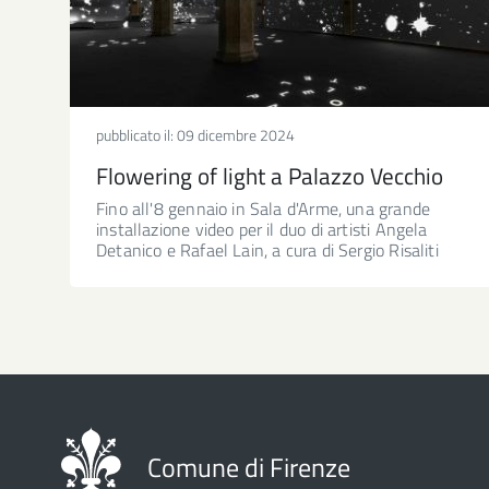
pubblicato il:
09 dicembre 2024
Flowering of light a Palazzo Vecchio
Fino all'8 gennaio in Sala d'Arme, una grande
installazione video per il duo di artisti Angela
Detanico e Rafael Lain, a cura di Sergio Risaliti
Comune di Firenze