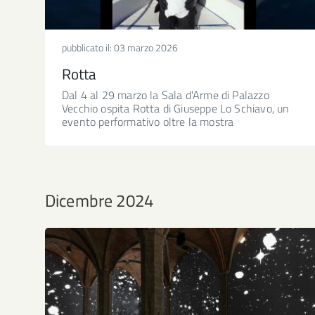
pubblicato il:
03 marzo 2026
Rotta
Dal 4 al 29 marzo la Sala d'Arme di Palazzo
Vecchio ospita Rotta di Giuseppe Lo Schiavo, un
evento performativo oltre la mostra
Dicembre 2024