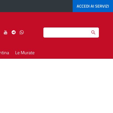
ACCEDI AI
SERVIZI
Search
ci
Seguici
Seguici
Seguici
Seguici
su
su
su
su
agram
LinkedIn
YouTube
Telegram
Whatsapp
ntina
Le Murate