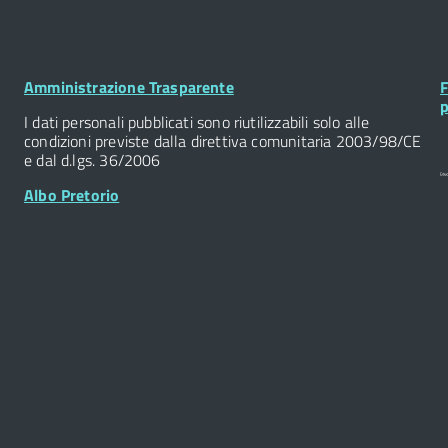
Footer
F
Amministrazione Trasparente
F
Widget
W
p
I dati personali pubblicati sono riutilizzabili solo alle
condizioni previste dalla direttiva comunitaria 2003/98/CE
e dal d.lgs. 36/2006
Albo Pretorio