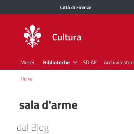
Città di Firenze
Cultura
Musei
Biblioteche
SDIAF
Archivio stor
Briciole
Home
di
pane
sala d'arme
dal Blog