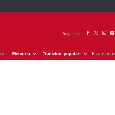
Seguici
Seguici
Segui
Seguici su
su
su
su
Facebook
Twitter
Inst
ico
Memoria
Tradizioni popolari
Estate fiore