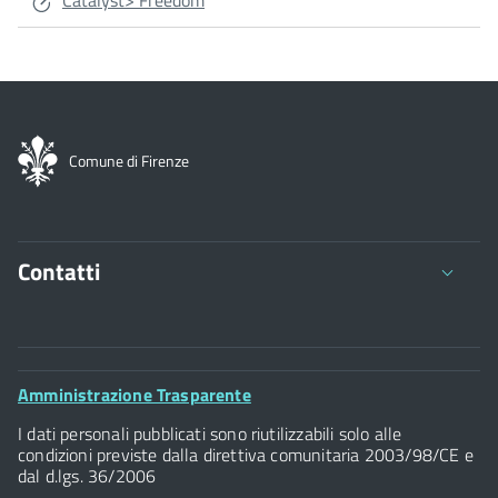
Catalyst> Freedom
Comune di Firenze
Contatti
Comune di Firenze
Palazzo Vecchio
Footer
Amministrazione Trasparente
Piazza della Signoria - 50122, Firenze
Widget
P.IVA 01307110484
I dati personali pubblicati sono riutilizzabili solo alle
condizioni previste dalla direttiva comunitaria 2003/98/CE e
dal d.lgs. 36/2006