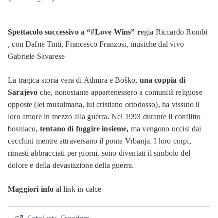
Spettacolo successivo a “#Love Wins” r
egia Riccardo Rombi
, con Dafne Tinti, Francesco Franzosi, musiche dal vivo
Gabriele Savarese
La tragica storia vera di Admira e Boško,
una coppia di
Sarajevo
che, nonostante appartenessero a comunità religiose
opposte (lei musulmana, lui cristiano ortodosso), ha vissuto il
loro amore in mezzo alla guerra. Nel 1993 durante il conflitto
bosniaco,
tentano di fuggire insieme,
ma vengono uccisi dai
cecchini mentre attraversano il ponte Vrbanja. I loro corpi,
rimasti abbracciati per giorni, sono diventati il simbolo del
dolore e della devastazione della guerra.
Maggiori info
al link in calce