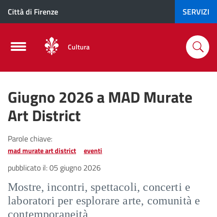
Città di Firenze
SERVIZI
Cultura
Giugno 2026 a MAD Murate
Art District
Parole chiave:
mad murate art district
eventi
pubblicato il:
05 giugno 2026
Mostre, incontri, spettacoli, concerti e
laboratori per esplorare arte, comunità e
contemporaneità