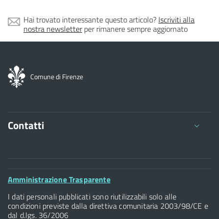
Hai trovato interessante questo articolo?
Iscriviti alla
nostra newsletter
per rimanere sempre aggiornato
Comune di Firenze
Contatti
Comune di Firenze
Palazzo Vecchio
Footer
Amministrazione Trasparente
Piazza della Signoria - 50122, Firenze
Widget
P.IVA 01307110484
I dati personali pubblicati sono riutilizzabili solo alle
condizioni previste dalla direttiva comunitaria 2003/98/CE e
dal d.lgs. 36/2006