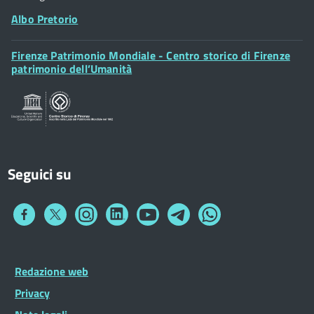
Albo Pretorio
Footer
Firenze Patrimonio Mondiale - Centro storico di Firenze
Posta Elettronica Certificata
Widget
patrimonio dell’Umanità
Sportelli al Cittadino - URP
Seguici su
Collegamento
Collegamento
Collegamento
Collegamento
Collegamento
Collegamento
Collegamento
a
a
a
a
a
a
a
Facebook
Twitter
Instagram
LinkedIn
You
Telegram
Whatsapp
Tube
Footer
Redazione web
Footer
Widget
menu
Privacy