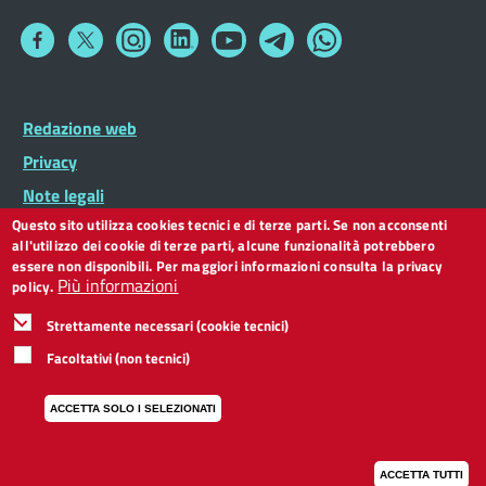
Collegamento
Collegamento
Collegamento
Collegamento
Collegamento
Collegamento
Collegamento
a
a
a
a
a
a
a
Facebook
Twitter
Instagram
LinkedIn
You
Telegram
Whatsapp
Tube
Footer
Redazione web
Footer
Widget
menu
Privacy
Note legali
Questo sito utilizza cookies tecnici e di terze parti. Se non acconsenti
Dichiarazione di accessibilità
all'utilizzo dei cookie di terze parti, alcune funzionalità potrebbero
CC BY 3.0 IT
essere non disponibili. Per maggiori informazioni consulta la privacy
Più informazioni
policy.
Strettamente necessari (cookie tecnici)
Facoltativi (non tecnici)
ACCETTA SOLO I SELEZIONATI
ACCETTA TUTTI
I