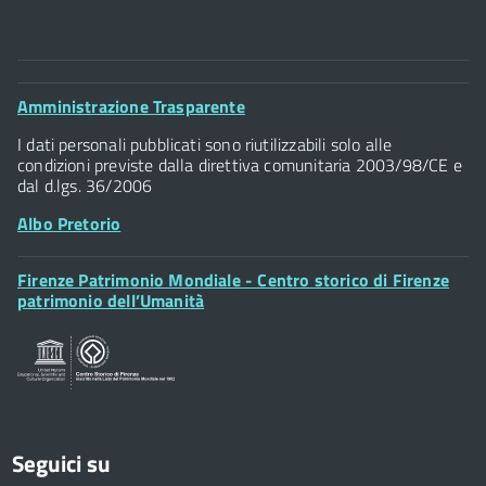
Comune di Firenze
Palazzo Vecchio
Footer
Amministrazione Trasparente
Piazza della Signoria - 50122, Firenze
Widget
P.IVA 01307110484
I dati personali pubblicati sono riutilizzabili solo alle
condizioni previste dalla direttiva comunitaria 2003/98/CE e
dal d.lgs. 36/2006
Albo Pretorio
Footer
Firenze Patrimonio Mondiale - Centro storico di Firenze
Posta Elettronica Certificata
Widget
patrimonio dell’Umanità
Sportelli al Cittadino - URP
Seguici su