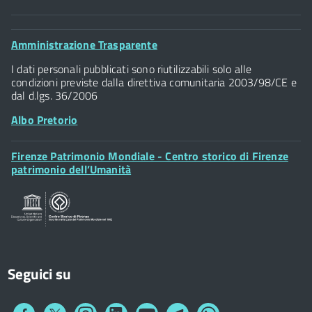
Comune di Firenze
Palazzo Vecchio
Footer
Amministrazione Trasparente
Piazza della Signoria - 50122, Firenze
Widget
P.IVA 01307110484
I dati personali pubblicati sono riutilizzabili solo alle
condizioni previste dalla direttiva comunitaria 2003/98/CE e
dal d.lgs. 36/2006
Albo Pretorio
Footer
Firenze Patrimonio Mondiale - Centro storico di Firenze
Posta Elettronica Certificata
Widget
patrimonio dell’Umanità
Sportelli al Cittadino - URP
Seguici su
Collegamento
Collegamento
Collegamento
Collegamento
Collegamento
Collegamento
Collegamento