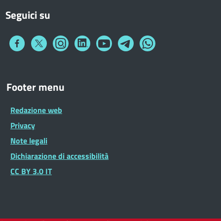
Seguici su
Collegamento
Collegamento
Collegamento
Collegamento
Collegamento
Collegamento
Collegamento
a
a
a
a
a
a
a
Facebook
Twitter
Instagram
LinkedIn
You
Telegram
Whatsapp
Tube
Footer
Footer menu
Widget
Redazione web
Privacy
Note legali
Dichiarazione di accessibilità
CC BY 3.0 IT