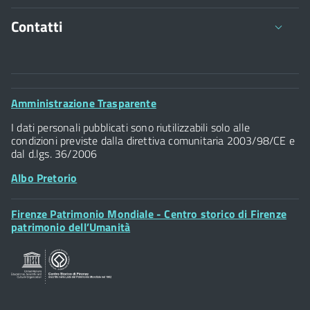
Contatti
Comune di Firenze
Palazzo Vecchio
Footer
Amministrazione Trasparente
Piazza della Signoria - 50122, Firenze
Widget
P.IVA 01307110484
I dati personali pubblicati sono riutilizzabili solo alle
condizioni previste dalla direttiva comunitaria 2003/98/CE e
dal d.lgs. 36/2006
Albo Pretorio
Footer
Firenze Patrimonio Mondiale - Centro storico di Firenze
Posta Elettronica Certificata
Widget
patrimonio dell’Umanità
Sportelli al Cittadino - URP