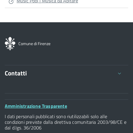
Music Pool | Musica da Abitare
Comune di Firenze
Contatti
Comune di Firenze
Palazzo Vecchio
Footer
Amministrazione Trasparente
Piazza della Signoria - 50122, Firenze
Widget
P.IVA 01307110484
I dati personali pubblicati sono riutilizzabili solo alle
condizioni previste dalla direttiva comunitaria 2003/98/CE e
dal d.lgs. 36/2006