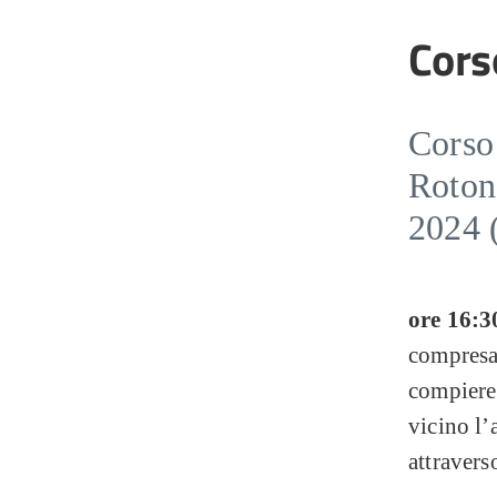
Cors
Corso 
Roton
2024 
ore 16:3
compres
compiere
vicino l’a
attravers