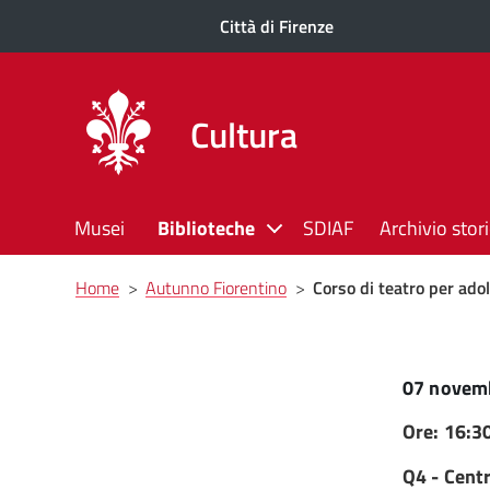
Città di Firenze
Cultura
Musei
Biblioteche
SDIAF
Archivio stor
Briciole
Home
>
Autunno Fiorentino
>
Corso di teatro per ado
di
pane
07 novem
Ore: 16:3
Q4 - Centr