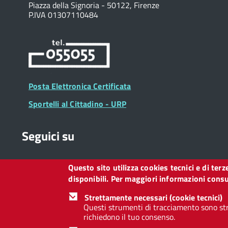
Piazza della Signoria - 50122, Firenze
P.IVA 01307110484
Posta Elettronica Certificata
Sportelli al Cittadino - URP
Seguici su
Questo sito utilizza cookies tecnici e di ter
Collegamento
Collegamento
Collegamento
Collegamento
Collegamento
Collegamento
Collegament
disponibili. Per maggiori informazioni consul
a
a
a
a
a
a
a
Facebook
Twitter
Instagram
LinkedIn
You
Telegram
Whatsapp
Strettamente necessari (cookie tecnici)
Tube
Questi strumenti di tracciamento sono str
richiedono il tuo consenso.
Footer
Footer