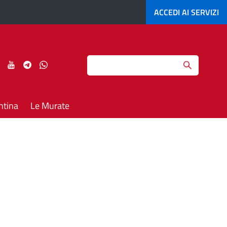
ACCEDI AI
SERVIZI
Search
ci
Seguici
Seguici
Seguici
Seguici
su
su
su
su
agram
LinkedIn
YouTube
Telegram
Whatsapp
ntina
Le Murate