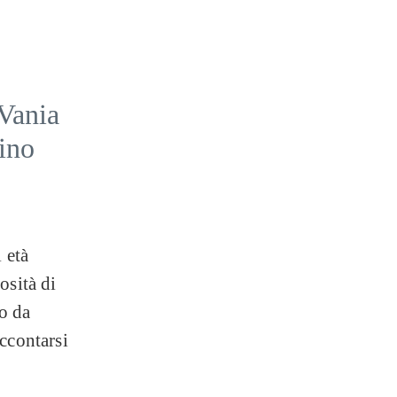
 Vania
ino
i età
osità di
o da
accontarsi