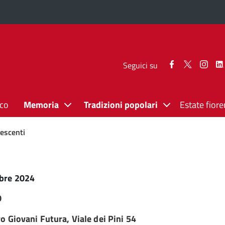
Seguici
Seguici
Segui
Seguici su
su
su
su
Facebook
Twitter
Inst
ico
Memoria
Tradizioni popolari
Estate fiore
lescenti
bre 2024
0
o Giovani Futura, Viale dei Pini 54