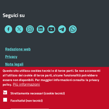
Seguici su
Collegamento
Collegamento
Collegamento
Collegamento
Collegamento
Collegamento
Collegamento
a
a
a
a
a
a
a
Facebook
Twitter
Instagram
LinkedIn
You
Telegram
Whatsapp
Tube
Footer
Redazione web
Footer
Widget
menu
Privacy
Note legali
Questo sito utilizza cookies tecnici e di terze parti. Se non acconsenti
Dichiarazione di accessibilità
all'utilizzo dei cookie di terze parti, alcune funzionalità potrebbero
CC BY 3.0 IT
essere non disponibili. Per maggiori informazioni consulta la privacy
Più informazioni
policy.
Strettamente necessari (cookie tecnici)
Facoltativi (non tecnici)