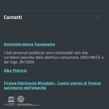
Contatti
Comune di Firenze
Palazzo Vecchio
Footer
Amministrazione Trasparente
Piazza della Signoria - 50122, Firenze
Widget
P.IVA 01307110484
I dati personali pubblicati sono riutilizzabili solo alle
condizioni previste dalla direttiva comunitaria 2003/98/CE e
dal d.lgs. 36/2006
Albo Pretorio
Footer
Firenze Patrimonio Mondiale - Centro storico di Firenze
Posta Elettronica Certificata
Widget
patrimonio dell’Umanità
Sportelli al Cittadino - URP