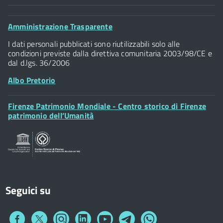
Comune di Firenze
Palazzo Vecchio
Footer
Amministrazione Trasparente
Piazza della Signoria - 50122, Firenze
Widget
P.IVA 01307110484
I dati personali pubblicati sono riutilizzabili solo alle
condizioni previste dalla direttiva comunitaria 2003/98/CE e
dal d.lgs. 36/2006
Albo Pretorio
Footer
Firenze Patrimonio Mondiale - Centro storico di Firenze
Posta Elettronica Certificata
Widget
patrimonio dell’Umanità
Sportelli al Cittadino - URP
Seguici su
Collegamento
Collegamento
Collegamento
Collegamento
Collegamento
Collegamento
Collegamento