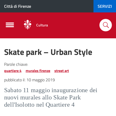
Città di Firenze
SERVIZI
Cultura
Skate park – Urban Style
Parole chiave:
quartiere 4
murales firenze
street art
pubblicato il:
10 maggio 2019
Sabato 11 maggio inaugurazione dei
nuovi murales allo Skate Park
dell'Isolotto nel Quartiere 4