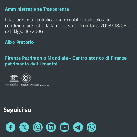
Palazzo Vecchio
Footer
Amministrazione Trasparente
Piazza della Signoria - 50122, Firenze
Widget
P.IVA 01307110484
I dati personali pubblicati sono riutilizzabili solo alle
condizioni previste dalla direttiva comunitaria 2003/98/CE e
dal d.lgs. 36/2006
Albo Pretorio
Footer
Firenze Patrimonio Mondiale - Centro storico di Firenze
Posta Elettronica Certificata
Widget
patrimonio dell’Umanità
Sportelli al Cittadino - URP
Seguici su
Collegamento
Collegamento
Collegamento
Collegamento
Collegamento
Collegamento
Collegamento
a
a
a
a
a
a
a
Facebook
Twitter
Instagram
LinkedIn
You
Telegram
Whatsapp