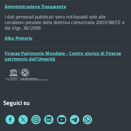
Palazzo Vecchio
Footer
Amministrazione Trasparente
Piazza della Signoria - 50122, Firenze
Widget
P.IVA 01307110484
I dati personali pubblicati sono riutilizzabili solo alle
condizioni previste dalla direttiva comunitaria 2003/98/CE e
dal d.lgs. 36/2006
Albo Pretorio
Footer
Firenze Patrimonio Mondiale - Centro storico di Firenze
Posta Elettronica Certificata
Widget
patrimonio dell’Umanità
Sportelli al Cittadino - URP
Seguici su
Collegamento
Collegamento
Collegamento
Collegamento
Collegamento
Collegamento
Collegamento
a
a
a
a
a
a
a
Facebook
Twitter
Instagram
LinkedIn
You
Telegram
Whatsapp