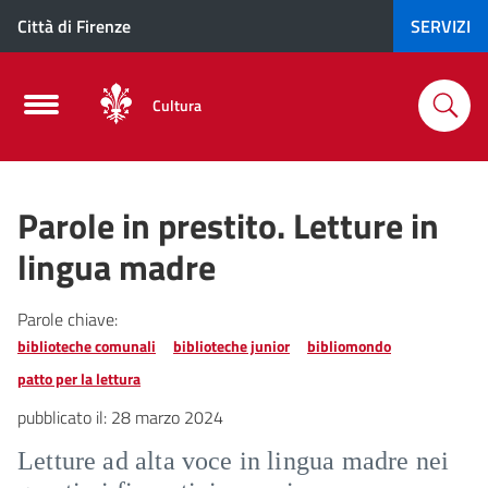
Città di Firenze
SERVIZI
Cultura
Parole in prestito. Letture in
lingua madre
Parole chiave:
biblioteche comunali
biblioteche junior
bibliomondo
patto per la lettura
pubblicato il:
28 marzo 2024
Letture ad alta voce in lingua madre nei