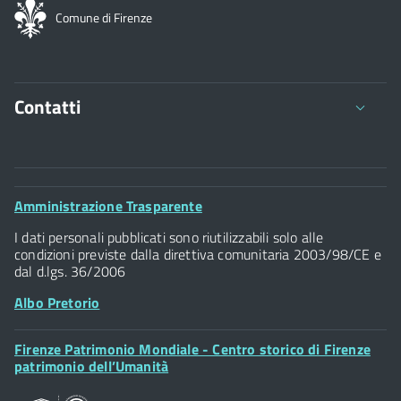
Comune di Firenze
Contatti
Comune di Firenze
Palazzo Vecchio
Footer
Amministrazione Trasparente
Piazza della Signoria - 50122, Firenze
Widget
P.IVA 01307110484
I dati personali pubblicati sono riutilizzabili solo alle
condizioni previste dalla direttiva comunitaria 2003/98/CE e
dal d.lgs. 36/2006
Albo Pretorio
Footer
Firenze Patrimonio Mondiale - Centro storico di Firenze
Posta Elettronica Certificata
Widget
patrimonio dell’Umanità
Sportelli al Cittadino - URP