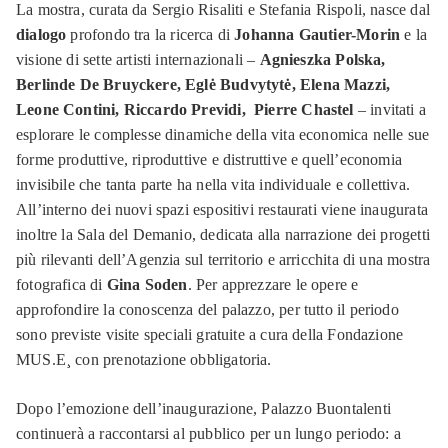
La mostra, curata da Sergio Risaliti e Stefania Rispoli, nasce dal
dialogo
profondo tra la ricerca di
Johanna Gautier-Morin
e la
visione di sette artisti internazionali –
Agnieszka Polska,
Berlinde De Bruyckere, Eglė Budvytytė, Elena Mazzi,
Leone Contini, Riccardo Previdi, Pierre Chastel
– invitati a
esplorare le complesse dinamiche della vita economica nelle sue
forme produttive, riproduttive e distruttive e quell’economia
invisibile che tanta parte ha nella vita individuale e collettiva.
All’interno dei nuovi spazi espositivi restaurati viene inaugurata
inoltre la Sala del Demanio, dedicata alla narrazione dei progetti
più rilevanti dell’Agenzia sul territorio e arricchita di una mostra
fotografica di
Gina Soden
. Per apprezzare le opere e
approfondire la conoscenza del palazzo, per tutto il periodo
sono previste visite speciali gratuite a cura della Fondazione
MUS.E¸ con prenotazione obbligatoria.
Dopo l’emozione dell’inaugurazione, Palazzo Buontalenti
continuerà a raccontarsi al pubblico per un lungo periodo: a