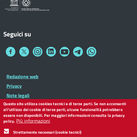
Seguici su
Collegamento
Collegamento
Collegamento
Collegamento
Collegamento
Collegamento
Collegamento
a
a
a
a
a
a
a
Facebook
Twitter
Instagram
LinkedIn
You
Telegram
Whatsapp
Tube
Footer
Redazione web
Footer
Widget
menu
Privacy
Note legali
Questo sito utilizza cookies tecnici e di terze parti. Se non acconsenti
Dichiarazione di accessibilità
all'utilizzo dei cookie di terze parti, alcune funzionalità potrebbero
CC BY 3.0 IT
essere non disponibili. Per maggiori informazioni consulta la privacy
Più informazioni
policy.
Strettamente necessari (cookie tecnici)