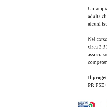
Un’ampia 
adulta ch
alcuni ist
Nel corso
circa 2.3
associazi
competen
Il proge
PR FSE+