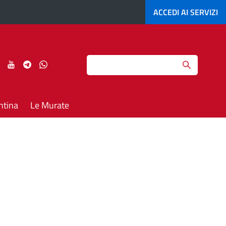
ACCEDI AI
SERVIZI
Search
ci
Seguici
Seguici
Seguici
Seguici
su
su
su
su
agram
LinkedIn
YouTube
Telegram
Whatsapp
ntina
Le Murate