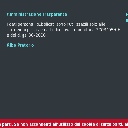
Footer
F
Amministrazione Trasparente
F
Widget
W
p
I dati personali pubblicati sono riutilizzabili solo alle
condizioni previste dalla direttiva comunitaria 2003/98/CE
e dal d.lgs. 36/2006
Albo Pretorio
ze parti. Se non acconsenti all'utilizzo dei cookie di terze parti
o