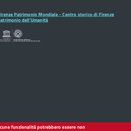
ooter
irenze Patrimonio Mondiale - Centro storico di Firenze
idget
atrimonio dell’Umanità
, alcune funzionalità potrebbero essere non