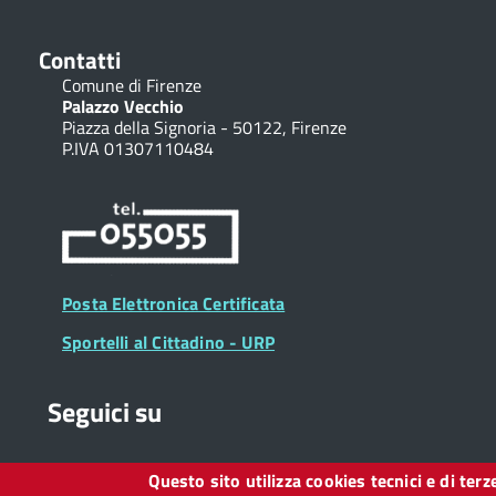
Contatti
Comune di Firenze
Palazzo Vecchio
Piazza della Signoria - 50122, Firenze
P.IVA 01307110484
Posta Elettronica Certificata
Sportelli al Cittadino - URP
Seguici su
Questo sito utilizza cookies tecnici e di ter
Collegamento
Collegamento
Collegamento
Collegamento
Collegamento
Collegamento
Collegament