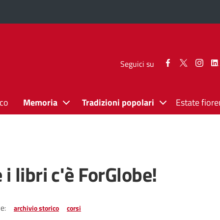
Seguici
Seguici
Segui
Seguici su
su
su
su
Facebook
Twitter
Inst
ico
Memoria
Tradizioni popolari
Estate fiore
 i libri c'è ForGlobe!
e:
archivio storico
corsi