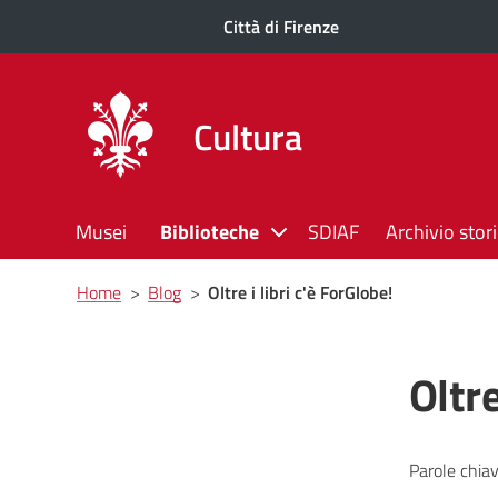
Città di Firenze
Cultura
Musei
Biblioteche
SDIAF
Archivio stor
Briciole
Home
>
Blog
>
Oltre i libri c'è ForGlobe!
di
pane
Oltre
Parole chiav