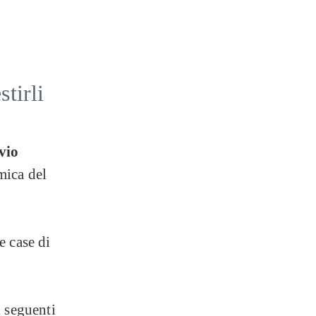
tirli
vio
mica del
e case di
 seguenti