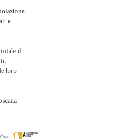
opolazione
li e
totale di
ti,
le loro
oscana –