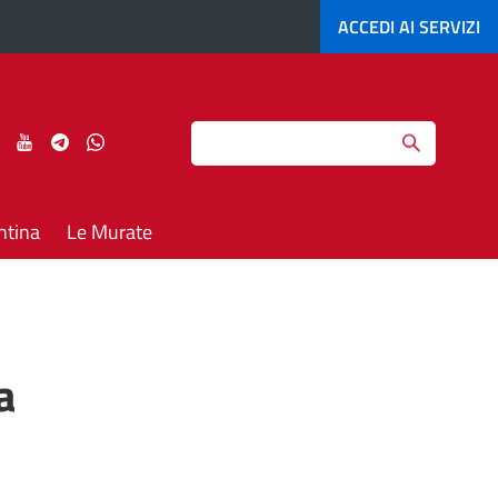
ACCEDI AI
SERVIZI
Search
ci
Seguici
Seguici
Seguici
Seguici
su
su
su
su
agram
LinkedIn
YouTube
Telegram
Whatsapp
ntina
Le Murate
a