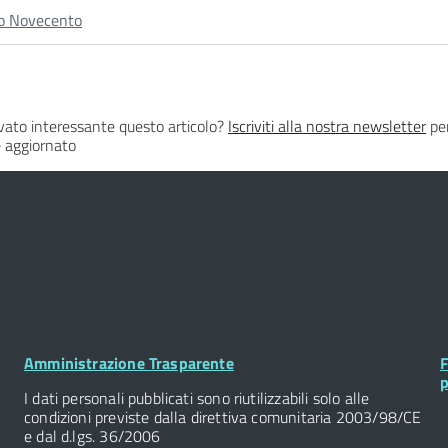
o Novecento
vato interessante questo articolo?
Iscriviti alla nostra newsletter
per
 aggiornato
Footer
F
Amministrazione Trasparente
F
Widget
W
p
I dati personali pubblicati sono riutilizzabili solo alle
condizioni previste dalla direttiva comunitaria 2003/98/CE
e dal d.lgs. 36/2006