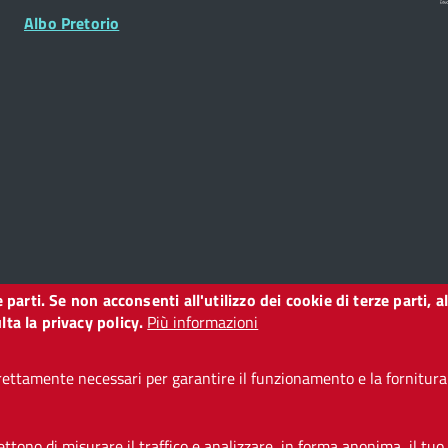
Albo Pretorio
ze parti. Se non acconsenti all'utilizzo dei cookie di terze parti
o
ta la privacy policy.
Più informazioni
ettamente necessari per garantire il funzionamento e la fornitura d
i accessibilità
CC BY 3.0 IT
tono di misurare il traffico e analizzare, in forma anonima, il tuo