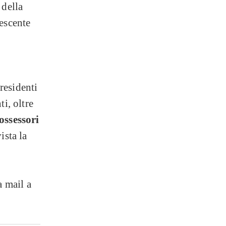
 della
rescente
residenti
i, oltre
ossessori
ista la
a mail a