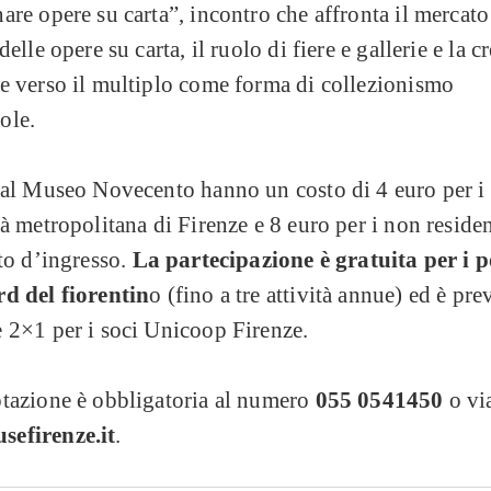
are opere su carta”, incontro che affronta il mercato
delle opere su carta, il ruolo di fiere e gallerie e la c
e verso il multiplo come forma di collezionismo
ole.
 al Museo Novecento hanno un costo di 4 euro per i 
tà metropolitana di Firenze e 8 euro per i non resident
tto d’ingresso.
La partecipazione è gratuita per i p
rd del fiorentin
o (fino a tre attività annue) ed è prev
 2×1 per i soci Unicoop Firenze.
tazione è obbligatoria al numero
055 0541450
o vi
efirenze.it
.