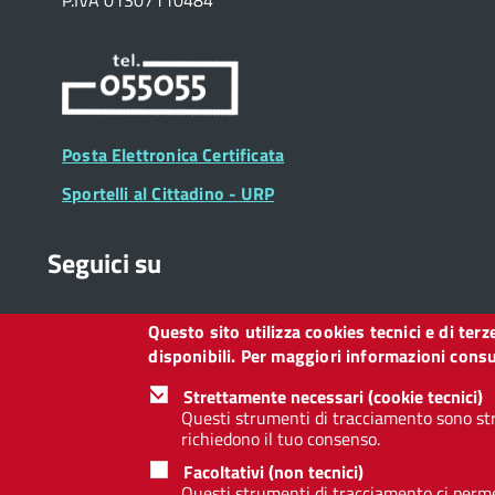
P.IVA 01307110484
Posta Elettronica Certificata
Sportelli al Cittadino - URP
Seguici su
Questo sito utilizza cookies tecnici e di ter
Collegamento
Collegamento
Collegamento
Collegamento
Collegamento
Collegamento
Collegament
disponibili. Per maggiori informazioni consul
a
a
a
a
a
a
a
Facebook
Twitter
Instagram
LinkedIn
You
Telegram
Whatsapp
Strettamente necessari (cookie tecnici)
Tube
Questi strumenti di tracciamento sono str
richiedono il tuo consenso.
Footer
Footer
Redazione web
Privacy
Note legali
Dichiarazione d
Facoltativi (non tecnici)
Widget
menu
Questi strumenti di tracciamento ci permet