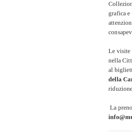
Collezion
grafica e 
attenzion
consapev
Le visite
nella Cit
al biglie
della Ca
riduzione
La preno
info@mus