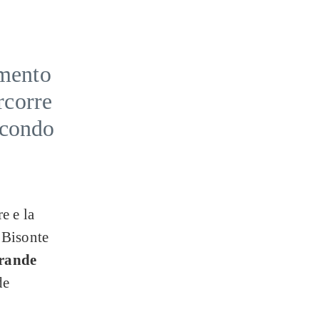
amento
rcorre
secondo
e e la
l Bisonte
grande
de