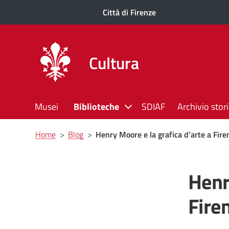
Città di Firenze
Cultura
Musei
Biblioteche
SDIAF
Archivio stor
Briciole
Home
>
Blog
>
Henry Moore e la grafica d’arte a Fire
di
pane
Henr
Fire