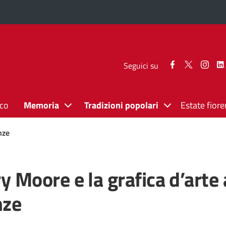
Seguici
Seguici
Segui
Seguici su
su
su
su
Facebook
Twitter
Inst
ico
Memoria
Tradizioni popolari
Estate fiore
nze
y Moore e la grafica d’arte 
nze