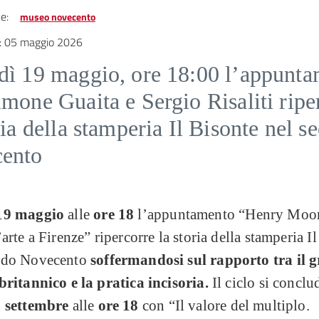
e:
museo novecento
:
05 maggio 2026
dì 19 maggio, ore 18:00 l’appunt
mone Guaita e Sergio Risaliti ripe
ria della stamperia Il Bisonte nel 
ento
19 maggio
alle
ore 18
l’appuntamento “Henry Moor
’arte a Firenze” ripercorre la storia della stamperia I
ndo Novecento
soffermandosi sul rapporto tra il 
britannico e la pratica incisoria.
Il ciclo si conclu
8 settembre
alle
ore 18
con “Il valore del multiplo.