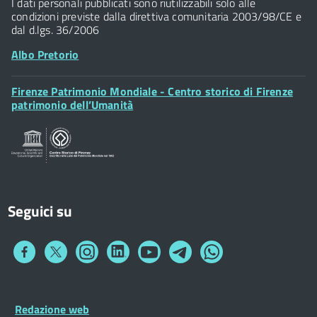
I dati personali pubblicati sono riutilizzabili solo alle
condizioni previste dalla direttiva comunitaria 2003/98/CE e
dal d.lgs. 36/2006
Albo Pretorio
Footer
Firenze Patrimonio Mondiale - Centro storico di Firenze
Posta Elettronica Certificata
Widget
patrimonio dell’Umanità
Sportelli al Cittadino - URP
Seguici su
Collegamento
Collegamento
Collegamento
Collegamento
Collegamento
Collegamento
Collegamento
a
a
a
a
a
a
a
Facebook
Twitter
Instagram
LinkedIn
You
Telegram
Whatsapp
Tube
Footer
Redazione web
Footer
Widget