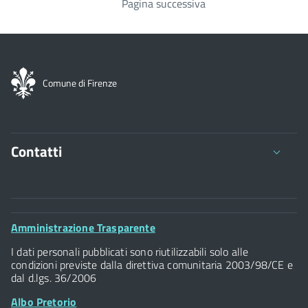
Pagina successiva
Paginazione
Comune di Firenze
Contatti
Comune di Firenze
Palazzo Vecchio
Footer
Amministrazione Trasparente
Piazza della Signoria - 50122, Firenze
Widget
P.IVA 01307110484
I dati personali pubblicati sono riutilizzabili solo alle
condizioni previste dalla direttiva comunitaria 2003/98/CE e
dal d.lgs. 36/2006
Albo Pretorio