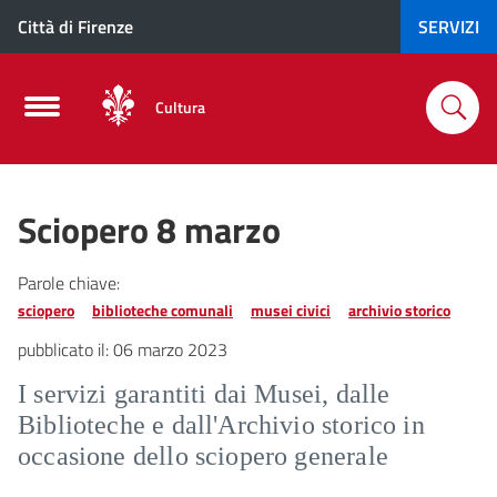
Città di Firenze
SERVIZI
Cultura
Sciopero 8 marzo
Parole chiave:
sciopero
biblioteche comunali
musei civici
archivio storico
pubblicato il:
06 marzo 2023
I servizi garantiti dai Musei, dalle
Biblioteche e dall'Archivio storico in
occasione dello sciopero generale