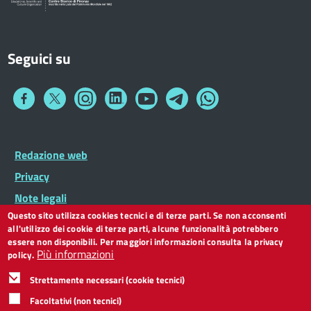
Seguici su
Collegamento
Collegamento
Collegamento
Collegamento
Collegamento
Collegamento
Collegamento
a
a
a
a
a
a
a
Facebook
Twitter
Instagram
LinkedIn
You
Telegram
Whatsapp
Tube
Footer
Redazione web
Footer
Widget
menu
Privacy
Note legali
Questo sito utilizza cookies tecnici e di terze parti. Se non acconsenti
Dichiarazione di accessibilità
all'utilizzo dei cookie di terze parti, alcune funzionalità potrebbero
CC BY 3.0 IT
essere non disponibili. Per maggiori informazioni consulta la privacy
Più informazioni
policy.
Strettamente necessari (cookie tecnici)
Facoltativi (non tecnici)