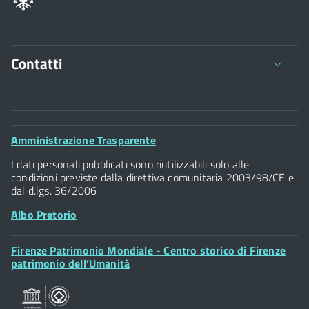
Contatti
Comune di Firenze
Palazzo Vecchio
Footer
Amministrazione Trasparente
Piazza della Signoria - 50122, Firenze
Widget
P.IVA 01307110484
I dati personali pubblicati sono riutilizzabili solo alle
condizioni previste dalla direttiva comunitaria 2003/98/CE e
dal d.lgs. 36/2006
Albo Pretorio
Footer
Firenze Patrimonio Mondiale - Centro storico di Firenze
Posta Elettronica Certificata
Widget
patrimonio dell’Umanità
Sportelli al Cittadino - URP