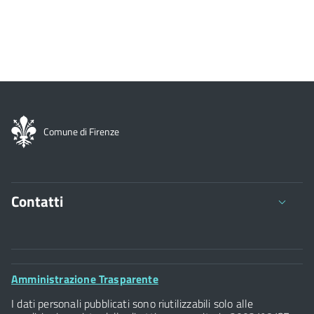
Comune di Firenze
Contatti
Comune di Firenze
Palazzo Vecchio
Footer
Amministrazione Trasparente
Piazza della Signoria - 50122, Firenze
Widget
P.IVA 01307110484
I dati personali pubblicati sono riutilizzabili solo alle