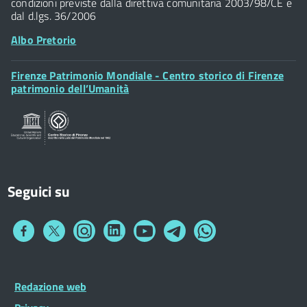
condizioni previste dalla direttiva comunitaria 2003/98/CE e
dal d.lgs. 36/2006
Albo Pretorio
Footer
Firenze Patrimonio Mondiale - Centro storico di Firenze
Posta Elettronica Certificata
Widget
patrimonio dell’Umanità
Sportelli al Cittadino - URP
Seguici su
Collegamento
Collegamento
Collegamento
Collegamento
Collegamento
Collegamento
Collegamento
a
a
a
a
a
a
a
Facebook
Twitter
Instagram
LinkedIn
You
Telegram
Whatsapp
Tube
Footer
Redazione web
Footer
Widget