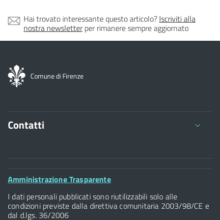
Hai trovato interessante questo articolo?
Iscriviti alla
nostra newsletter
per rimanere sempre aggiornato
Comune di Firenze
Contatti
Comune di Firenze
Palazzo Vecchio
Footer
Amministrazione Trasparente
Piazza della Signoria - 50122, Firenze
Widget
P.IVA 01307110484
I dati personali pubblicati sono riutilizzabili solo alle
condizioni previste dalla direttiva comunitaria 2003/98/CE e
dal d.lgs. 36/2006