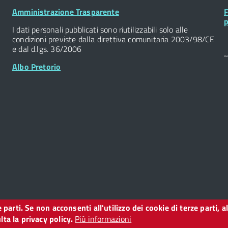
Footer
F
Amministrazione Trasparente
F
Widget
W
p
I dati personali pubblicati sono riutilizzabili solo alle
condizioni previste dalla direttiva comunitaria 2003/98/CE
e dal d.lgs. 36/2006
Albo Pretorio
ze parti. Se non acconsenti all'utilizzo dei cookie di terze parti
o
ta la privacy policy.
Più informazioni