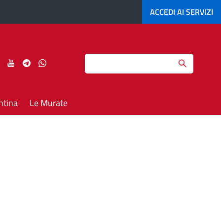
ACCEDI AI
SERVIZI
Search
ci
Seguici
Seguici
Seguici
Seguici
su
su
su
su
agram
LinkedIn
YouTube
Telegram
Whatsapp
ntina
Le Murate