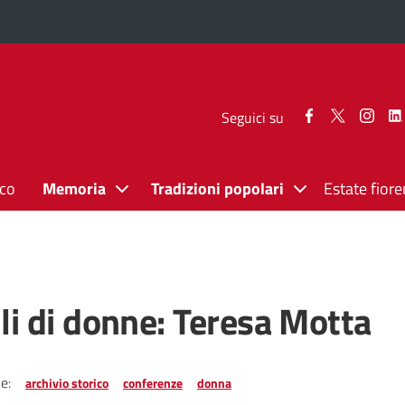
Seguici
Seguici
Segui
Seguici su
su
su
su
Facebook
Twitter
Inst
ico
Memoria
Tradizioni popolari
Estate fiore
ili di donne: Teresa Motta
e:
archivio storico
conferenze
donna