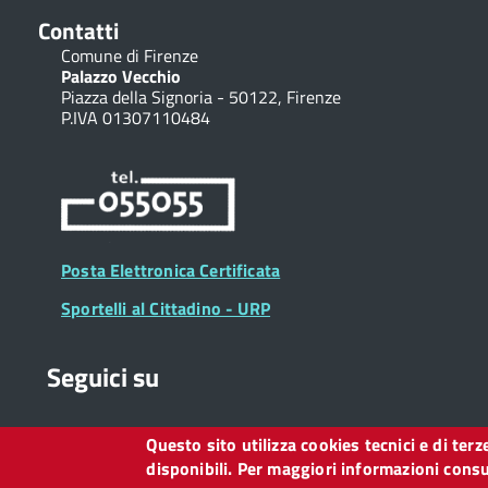
Contatti
Comune di Firenze
Palazzo Vecchio
Piazza della Signoria - 50122, Firenze
P.IVA 01307110484
Posta Elettronica Certificata
Sportelli al Cittadino - URP
Seguici su
Questo sito utilizza cookies tecnici e di ter
Collegamento
Collegamento
Collegamento
Collegamento
Collegamento
Collegamento
Collegament
disponibili. Per maggiori informazioni consul
a
a
a
a
a
a
a