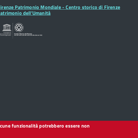
ooter
irenze Patrimonio Mondiale - Centro storico di Firenze
idget
atrimonio dell’Umanità
, alcune funzionalità potrebbero essere non