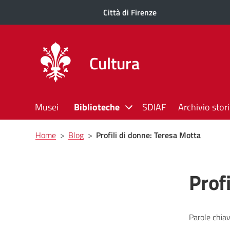
Città di Firenze
Cultura
Musei
Biblioteche
SDIAF
Archivio stor
Briciole
Home
>
Blog
>
Profili di donne: Teresa Motta
di
pane
Prof
Parole chiav