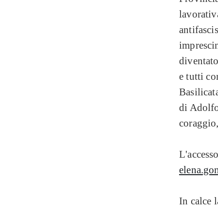
lavorativa
antifascis
imprescin
diventato
e tutti c
Basilicat
di Adolfo
coraggio,
L'accesso
elena.gon
In calce 