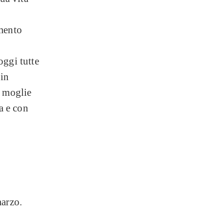
imento
oggi tutte
 in
a moglie
ia e con
marzo.