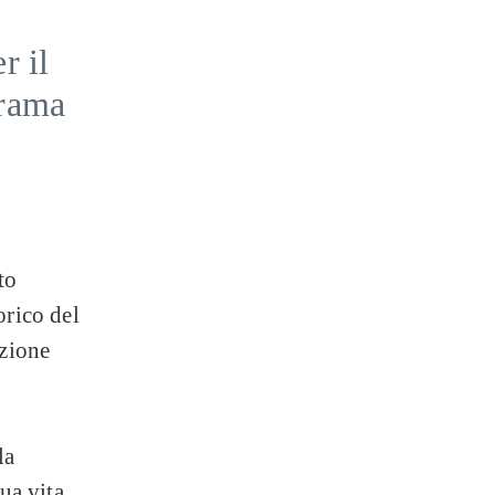
r il
orama
to
orico del
zione
la
sua vita