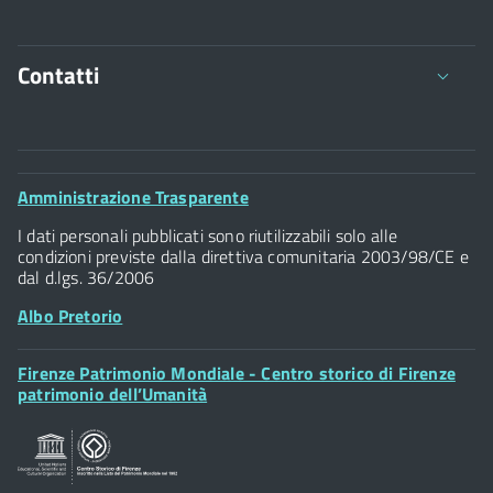
Contatti
Comune di Firenze
Palazzo Vecchio
Footer
Amministrazione Trasparente
Piazza della Signoria - 50122, Firenze
Widget
P.IVA 01307110484
I dati personali pubblicati sono riutilizzabili solo alle
condizioni previste dalla direttiva comunitaria 2003/98/CE e
dal d.lgs. 36/2006
Albo Pretorio
Footer
Firenze Patrimonio Mondiale - Centro storico di Firenze
Posta Elettronica Certificata
Widget
patrimonio dell’Umanità
Sportelli al Cittadino - URP