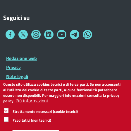
Seguici su
Collegamento
Collegamento
Collegamento
Collegamento
Collegamento
Collegamento
Collegamento
a
a
a
a
a
a
a
Facebook
Twitter
Instagram
LinkedIn
You
Telegram
Whatsapp
Tube
Footer
Redazione web
Footer
Widget
menu
Privacy
Note legali
Questo sito utilizza cookies tecnici e di terze parti. Se non acconsenti
Dichiarazione di accessibilità
all'utilizzo dei cookie di terze parti, alcune funzionalità potrebbero
CC BY 3.0 IT
essere non disponibili. Per maggiori informazioni consulta la privacy
Più informazioni
policy.
Strettamente necessari (cookie tecnici)
Facoltativi (non tecnici)