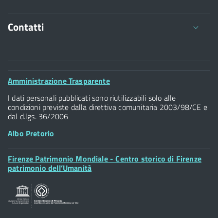
Contatti
Comune di Firenze
Palazzo Vecchio
Footer
Amministrazione Trasparente
Piazza della Signoria - 50122, Firenze
Widget
P.IVA 01307110484
I dati personali pubblicati sono riutilizzabili solo alle
condizioni previste dalla direttiva comunitaria 2003/98/CE e
dal d.lgs. 36/2006
Albo Pretorio
Footer
Firenze Patrimonio Mondiale - Centro storico di Firenze
Posta Elettronica Certificata
Widget
patrimonio dell’Umanità
Sportelli al Cittadino - URP