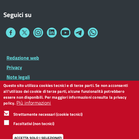
Seguici su
Collegamento
Collegamento
Collegamento
Collegamento
Collegamento
Collegamento
Collegamento
a
a
a
a
a
a
a
Facebook
Twitter
Instagram
LinkedIn
You
Telegram
Whatsapp
Tube
Footer
Redazione web
Footer
Widget
menu
Privacy
Note legali
Questo sito utilizza cookies tecnici e di terze parti. Se non acconsenti
Dichiarazione di accessibilità
all'utilizzo dei cookie di terze parti, alcune funzionalità potrebbero
CC BY 3.0 IT
essere non disponibili. Per maggiori informazioni consulta la privacy
Più informazioni
policy.
Strettamente necessari (cookie tecnici)
Facoltativi (non tecnici)
ACCETTA SOLO I SELEZIONATI