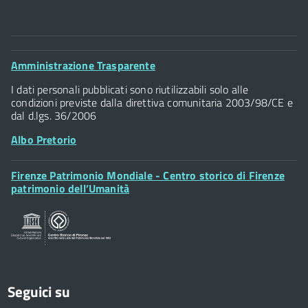
Comune di Firenze
Palazzo Vecchio
Footer
Amministrazione Trasparente
Piazza della Signoria - 50122, Firenze
Widget
P.IVA 01307110484
I dati personali pubblicati sono riutilizzabili solo alle
condizioni previste dalla direttiva comunitaria 2003/98/CE e
dal d.lgs. 36/2006
Albo Pretorio
Footer
Firenze Patrimonio Mondiale - Centro storico di Firenze
Posta Elettronica Certificata
Widget
patrimonio dell’Umanità
Sportelli al Cittadino - URP
Seguici su