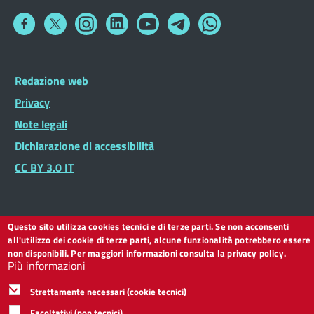
Collegamento
Collegamento
Collegamento
Collegamento
Collegamento
Collegamento
Collegamento
a
a
a
a
a
a
a
Facebook
Twitter
Instagram
LinkedIn
You
Telegram
Whatsapp
Tube
Footer
Redazione web
Footer
Widget
menu
Privacy
Note legali
Dichiarazione di accessibilità
CC BY 3.0 IT
Questo sito utilizza cookies tecnici e di terze parti. Se non acconsenti
all'utilizzo dei cookie di terze parti, alcune funzionalità potrebbero essere
non disponibili. Per maggiori informazioni consulta la privacy policy.
Più informazioni
Strettamente necessari (cookie tecnici)
Facoltativi (non tecnici)