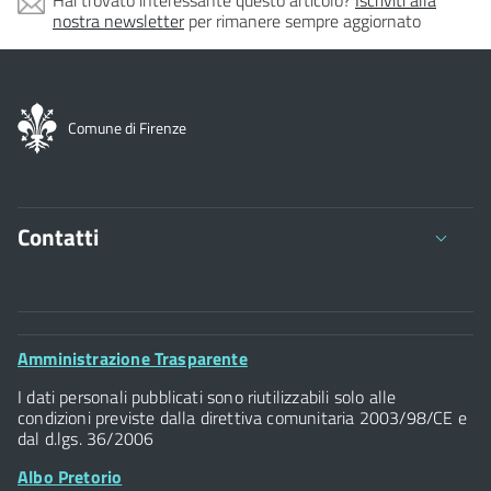
nostra newsletter
per rimanere sempre aggiornato
Comune di Firenze
Contatti
Comune di Firenze
Palazzo Vecchio
Footer
Amministrazione Trasparente
Piazza della Signoria - 50122, Firenze
Widget
P.IVA 01307110484
I dati personali pubblicati sono riutilizzabili solo alle
condizioni previste dalla direttiva comunitaria 2003/98/CE e
dal d.lgs. 36/2006
Albo Pretorio