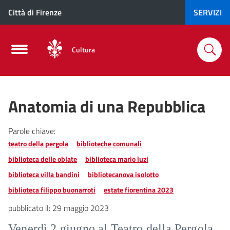
Città di Firenze
SERVIZI
Cultura
Anatomia di una Repubblica
Parole chiave:
teatro della pergola
biblioteche comunali
biblioteca delle oblate
biblioteca mario luzi
biblioteca villa bandini
bibliotecanova isolotto
biblioteca filippo buonarroti
estate fiorentina 2023
pubblicato il:
29 maggio 2023
Venerdì 2 giugno al Teatro della Pergola