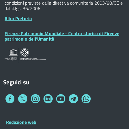
condizioni previste dalla direttiva comunitaria 2003/98/CE e
dal d.lgs. 36/2006
Albo Pretorio
Footer
Firenze Patrimonio Mondiale - Centro storico di Firenze
Posta Elettronica Certificata
Widget
patrimonio dell’Umanità
Sportelli al Cittadino - URP
Seguici su
Collegamento
Collegamento
Collegamento
Collegamento
Collegamento
Collegamento
Collegamento
a
a
a
a
a
a
a
Facebook
Twitter
Instagram
LinkedIn
You
Telegram
Whatsapp
Tube
Footer
Redazione web
Footer
Widget