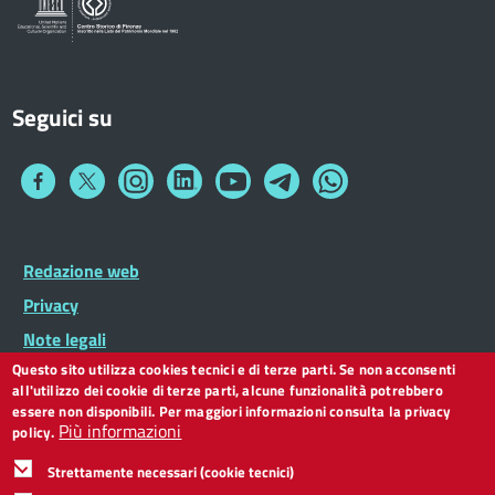
Seguici su
Collegamento
Collegamento
Collegamento
Collegamento
Collegamento
Collegamento
Collegamento
a
a
a
a
a
a
a
Facebook
Twitter
Instagram
LinkedIn
You
Telegram
Whatsapp
Tube
Footer
Redazione web
Footer
Widget
menu
Privacy
Note legali
Questo sito utilizza cookies tecnici e di terze parti. Se non acconsenti
Dichiarazione di accessibilità
all'utilizzo dei cookie di terze parti, alcune funzionalità potrebbero
CC BY 3.0 IT
essere non disponibili. Per maggiori informazioni consulta la privacy
Più informazioni
policy.
Strettamente necessari (cookie tecnici)