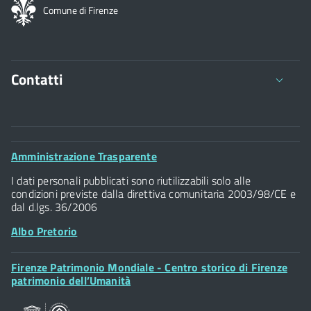
Comune di Firenze
Contatti
Comune di Firenze
Palazzo Vecchio
Footer
Amministrazione Trasparente
Piazza della Signoria - 50122, Firenze
Widget
P.IVA 01307110484
I dati personali pubblicati sono riutilizzabili solo alle
condizioni previste dalla direttiva comunitaria 2003/98/CE e
dal d.lgs. 36/2006
Albo Pretorio
Footer
Firenze Patrimonio Mondiale - Centro storico di Firenze
Posta Elettronica Certificata
Widget
patrimonio dell’Umanità
Sportelli al Cittadino - URP