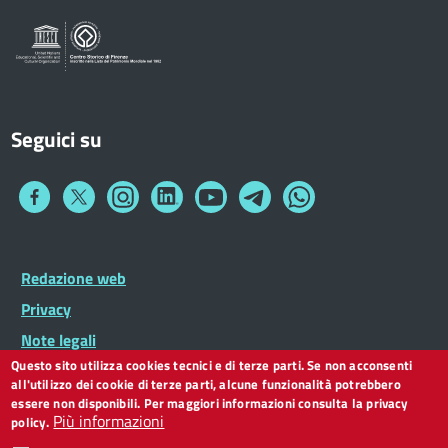
Sportelli al Cittadino - URP
Seguici su
Collegamento
Collegamento
Collegamento
Collegamento
Collegamento
Collegamento
Collegamento
a
a
a
a
a
a
a
Facebook
Twitter
Instagram
LinkedIn
You
Telegram
Whatsapp
Tube
Footer
Redazione web
Footer
Widget
menu
Privacy
Note legali
Questo sito utilizza cookies tecnici e di terze parti. Se non acconsenti
Dichiarazione di accessibilità
all'utilizzo dei cookie di terze parti, alcune funzionalità potrebbero
CC BY 3.0 IT
essere non disponibili. Per maggiori informazioni consulta la privacy
Più informazioni
policy.