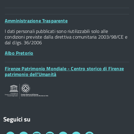
Comune di Firenze
Palazzo Vecchio
Footer
Amministrazione Trasparente
Piazza della Signoria - 50122, Firenze
Widget
P.IVA 01307110484
I dati personali pubblicati sono riutilizzabili solo alle
condizioni previste dalla direttiva comunitaria 2003/98/CE e
dal d.lgs. 36/2006
Albo Pretorio
Footer
Firenze Patrimonio Mondiale - Centro storico di Firenze
Posta Elettronica Certificata
Widget
patrimonio dell’Umanità
Sportelli al Cittadino - URP
Seguici su