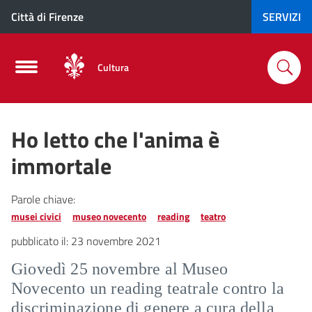
Città di Firenze
SERVIZI
Cultura
Ho letto che l'anima è
immortale
Parole chiave:
musei civici
museo novecento
reading
teatro
pubblicato il:
23 novembre 2021
Giovedì 25 novembre al Museo
Novecento un reading teatrale contro la
discriminazione di genere a cura della