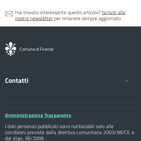
Hai trovato interessante questo articolo?
Iscriviti alla
nostra newsletter
per rimanere sempre aggiornato
Comune di Firenze
Contatti
Comune di Firenze
Palazzo Vecchio
Footer
Amministrazione Trasparente
Piazza della Signoria - 50122, Firenze
Widget
P.IVA 01307110484
I dati personali pubblicati sono riutilizzabili solo alle
condizioni previste dalla direttiva comunitaria 2003/98/CE e
dal d.lgs. 36/2006