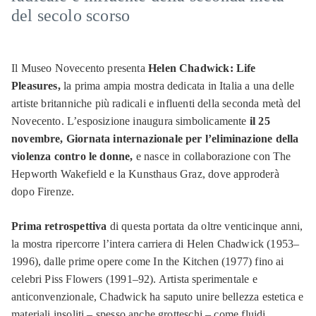
del secolo scorso
Il Museo Novecento presenta
Helen Chadwick: Life
Pleasures
,
la prima ampia mostra dedicata in Italia a una delle
artiste britanniche più radicali e influenti della seconda metà del
Novecento. L’esposizione inaugura simbolicamente
il 25
novembre, Giornata internazionale per l’eliminazione della
violenza contro le donne,
e nasce in collaborazione con The
Hepworth Wakefield e la Kunsthaus Graz, dove approderà
dopo Firenze.
Prima retrospettiva
di questa portata da oltre venticinque anni,
la mostra ripercorre l’intera carriera di Helen Chadwick (1953–
1996), dalle prime opere come
In the Kitchen
(1977) fino ai
celebri
Piss Flowers
(1991–92). Artista sperimentale e
anticonvenzionale, Chadwick ha saputo unire bellezza estetica e
materiali insoliti – spesso anche grotteschi – come fluidi