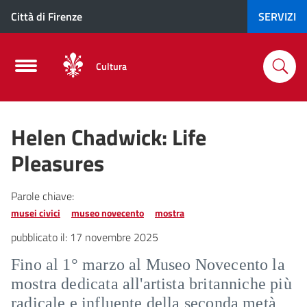
Città di Firenze
SERVIZI
Cultura
Helen Chadwick: Life
Pleasures
Parole chiave:
musei civici
museo novecento
mostra
pubblicato il:
17 novembre 2025
Fino al 1° marzo al Museo Novecento la
mostra dedicata all'artista britanniche più
radicale e influente della seconda metà