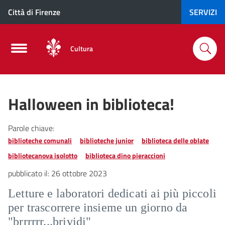
Città di Firenze
SERVIZI
Cultura
Halloween in biblioteca!
Parole chiave:
biblioteche comunali
biblioteche junior
biblioteca delle oblate
bibliotecanova isolotto
biblioteca dino pieraccioni
pubblicato il:
26 ottobre 2023
Letture e laboratori dedicati ai più piccoli
per trascorrere insieme un giorno da
"brrrrrr...brividi"