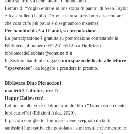
sono sicuro! Va bene, allora. Cominciamo…
Lettura di “Voglio entrare in una storia di paura” di Sean Taylor
e Jean Jullien (Lapis). Dopo la lettura, proviamo a raccontare
che cosa ci fa più paura e disegniamolo insieme!
Per bambini da 5 a 10 anni, su prenotazione.
La partecipazione è gratuita su prenotazione contattando la
Biblioteca al numero 055 261 6512 o all'indirizzo
bibliotecadelleoblate@comune.fi.it
In Sezione bambini e ragazzi
uno spazio dedicato alle letture
"spaventose"
, da leggere e prendere in prestito.
Biblioteca Dino Pieraccioni
martedì 31 ottobre, ore 17
Happy Halloween!
Lettura ad alta voce e laboratorio del libro “Tommaso e i cento
lupi cattivi”di (Edizioni Arka, 2020).
Il piccolo coniglietto Tommaso viene svegliato da tanti,
tantissimi lupi cattivi che popolano i suoi sogni e che mentre lo