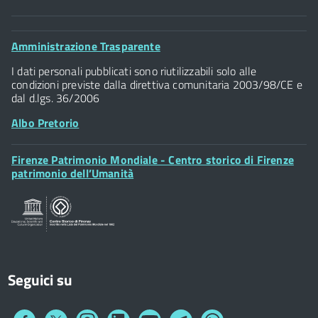
Comune di Firenze
Palazzo Vecchio
Footer
Amministrazione Trasparente
Piazza della Signoria - 50122, Firenze
Widget
P.IVA 01307110484
I dati personali pubblicati sono riutilizzabili solo alle
condizioni previste dalla direttiva comunitaria 2003/98/CE e
dal d.lgs. 36/2006
Albo Pretorio
Footer
Firenze Patrimonio Mondiale - Centro storico di Firenze
Posta Elettronica Certificata
Widget
patrimonio dell’Umanità
Sportelli al Cittadino - URP
Seguici su
Collegamento
Collegamento
Collegamento
Collegamento
Collegamento
Collegamento
Collegamento