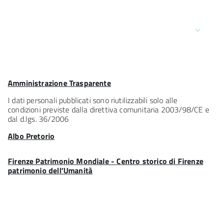
Contatti
Comune di Firenze
Palazzo Vecchio
Footer
Amministrazione Trasparente
Piazza della Signoria - 50122, Firenze
Widget
P.IVA 01307110484
I dati personali pubblicati sono riutilizzabili solo alle
condizioni previste dalla direttiva comunitaria 2003/98/CE e
dal d.lgs. 36/2006
Albo Pretorio
Footer
Firenze Patrimonio Mondiale - Centro storico di Firenze
Posta Elettronica Certificata
Widget
patrimonio dell’Umanità
Sportelli al Cittadino - URP