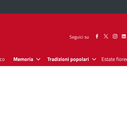
Seguici
Seguici
Segui
Seguici su
su
su
su
Facebook
Twitter
Inst
ico
Memoria
Tradizioni popolari
Estate fiore