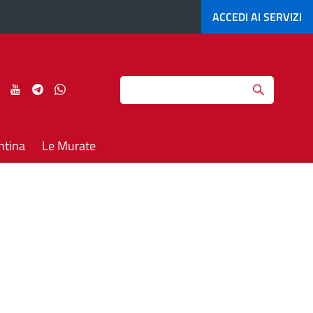
ACCEDI AI
SERVIZI
Search
ci
Seguici
Seguici
Seguici
Seguici
su
su
su
su
agram
LinkedIn
YouTube
Telegram
Whatsapp
ntina
Le Murate