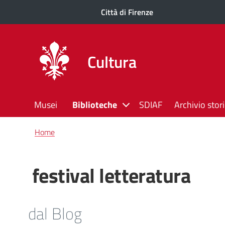
Città di Firenze
Cultura
Musei
Biblioteche
SDIAF
Archivio stor
Briciole
Home
di
pane
festival letteratura
dal Blog