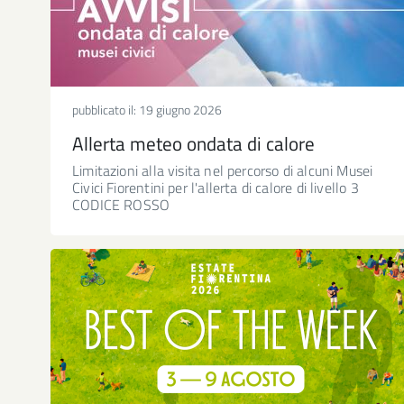
pubblicato il:
19 giugno 2026
Allerta meteo ondata di calore
Limitazioni alla visita nel percorso di alcuni Musei
Civici Fiorentini per l'allerta di calore di livello 3
CODICE ROSSO