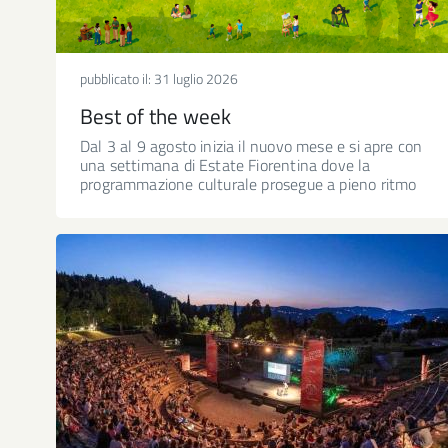
pubblicato il:
31 luglio 2026
Best of the week
Dal 3 al 9 agosto inizia il nuovo mese e si apre con
una settimana di Estate Fiorentina dove la
programmazione culturale prosegue a pieno ritmo