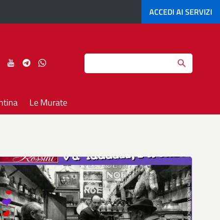
ACCEDI AI
SERVIZI
Search
ci
Seguici
Seguici
Seguici
Seguici
su
su
su
su
agram
LinkedIn
YouTube
Telegram
Whatsapp
ntina
Le Murate