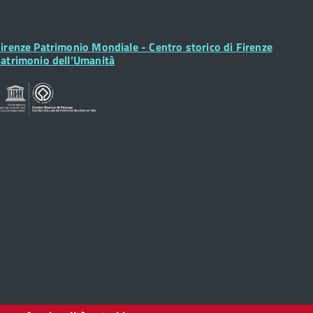
ooter
irenze Patrimonio Mondiale - Centro storico di Firenze
idget
atrimonio dell’Umanità