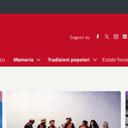
Seguici
Seguici
Segui
Seguici su
su
su
su
Facebook
Twitter
Inst
ico
Memoria
Tradizioni popolari
Estate fiore