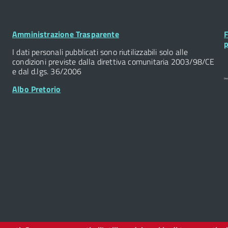
Footer
F
Amministrazione Trasparente
F
Widget
W
p
I dati personali pubblicati sono riutilizzabili solo alle
condizioni previste dalla direttiva comunitaria 2003/98/CE
e dal d.lgs. 36/2006
Albo Pretorio