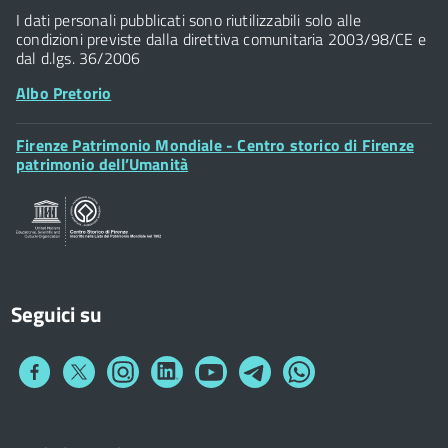
Widget
P.IVA 01307110484
I dati personali pubblicati sono riutilizzabili solo alle
condizioni previste dalla direttiva comunitaria 2003/98/CE e
dal d.lgs. 36/2006
Albo Pretorio
Footer
Firenze Patrimonio Mondiale - Centro storico di Firenze
Posta Elettronica Certificata
Widget
patrimonio dell’Umanità
Sportelli al Cittadino - URP
Seguici su
Collegamento
Collegamento
Collegamento
Collegamento
Collegamento
Collegamento
Collegamento
a
a
a
a
a
a
a
Facebook
Twitter
Instagram
LinkedIn
You
Telegram
Whatsapp
Tube
Footer