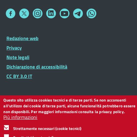
Collegamento
Collegamento
Collegamento
Collegamento
Collegamento
Collegamento
Collegamento
a
a
a
a
a
a
a
Facebook
Twitter
Instagram
LinkedIn
You
Telegram
Whatsapp
Tube
Footer
Redazione web
Footer
Widget
menu
Privacy
Note legali
Dichiarazione di accessibilità
CC BY 3.0 IT
Questo sito utilizza cookies tecnici e di terze parti. Se non acconsenti
all'utilizzo dei cookie di terze parti, alcune funzionalità potrebbero essere
non disponibili. Per maggiori informazioni consulta la privacy policy.
Più informazioni
Strettamente necessari (cookie tecnici)