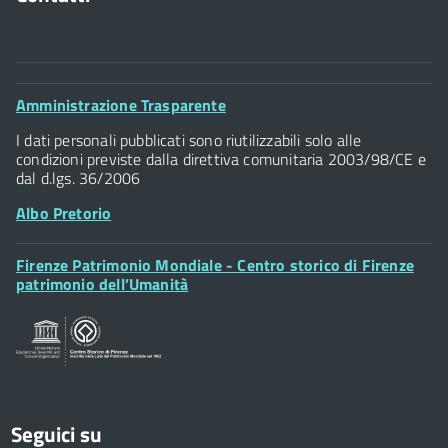
Comune di Firenze
Palazzo Vecchio
Footer
Amministrazione Trasparente
Piazza della Signoria - 50122, Firenze
Widget
P.IVA 01307110484
I dati personali pubblicati sono riutilizzabili solo alle
condizioni previste dalla direttiva comunitaria 2003/98/CE e
dal d.lgs. 36/2006
Albo Pretorio
Footer
Firenze Patrimonio Mondiale - Centro storico di Firenze
Posta Elettronica Certificata
Widget
patrimonio dell’Umanità
Sportelli al Cittadino - URP
Seguici su