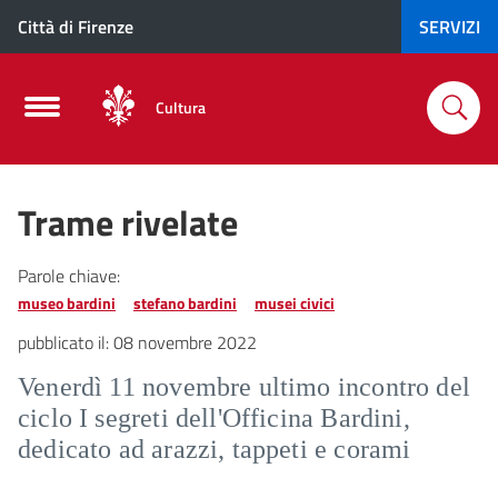
Città di Firenze
SERVIZI
Cultura
Trame rivelate
Parole chiave:
museo bardini
stefano bardini
musei civici
pubblicato il:
08 novembre 2022
Venerdì 11 novembre ultimo incontro del
ciclo I segreti dell'Officina Bardini,
dedicato ad arazzi, tappeti e corami