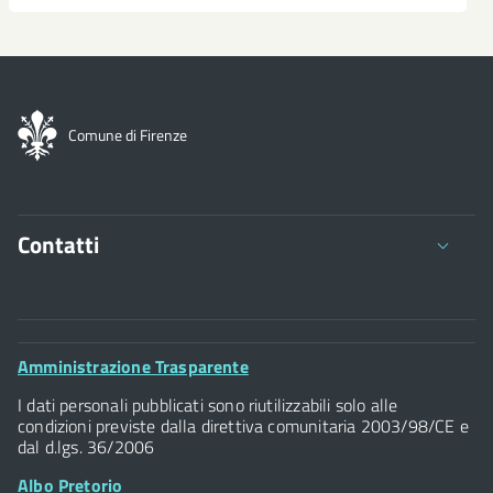
Comune di Firenze
Contatti
Comune di Firenze
Palazzo Vecchio
Footer
Amministrazione Trasparente
Piazza della Signoria - 50122, Firenze
Widget
P.IVA 01307110484
I dati personali pubblicati sono riutilizzabili solo alle
condizioni previste dalla direttiva comunitaria 2003/98/CE e
dal d.lgs. 36/2006
Albo Pretorio