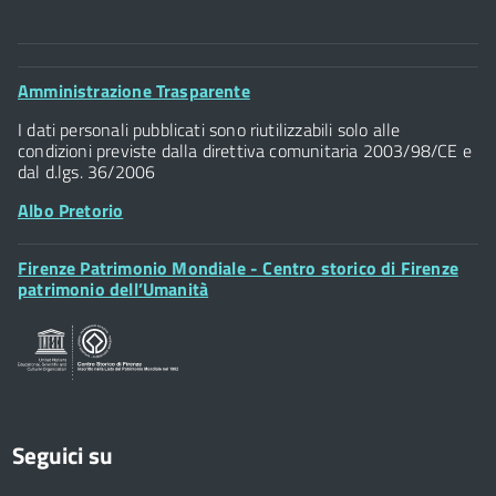
Comune di Firenze
Palazzo Vecchio
Footer
Amministrazione Trasparente
Piazza della Signoria - 50122, Firenze
Widget
P.IVA 01307110484
I dati personali pubblicati sono riutilizzabili solo alle
condizioni previste dalla direttiva comunitaria 2003/98/CE e
dal d.lgs. 36/2006
Albo Pretorio
Footer
Firenze Patrimonio Mondiale - Centro storico di Firenze
Posta Elettronica Certificata
Widget
patrimonio dell’Umanità
Sportelli al Cittadino - URP
Seguici su