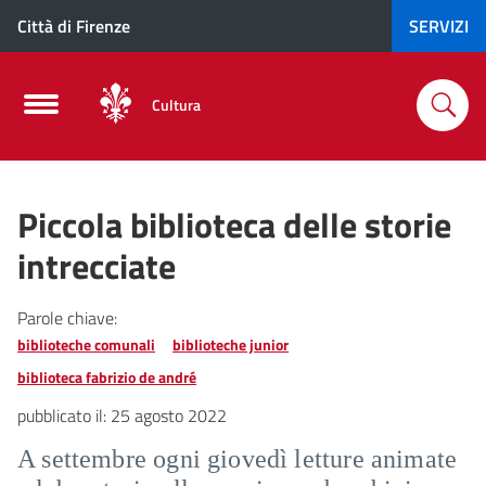
Città di Firenze
SERVIZI
Cultura
Piccola biblioteca delle storie
intrecciate
Parole chiave:
biblioteche comunali
biblioteche junior
biblioteca fabrizio de andré
pubblicato il:
25 agosto 2022
A settembre ogni giovedì letture animate