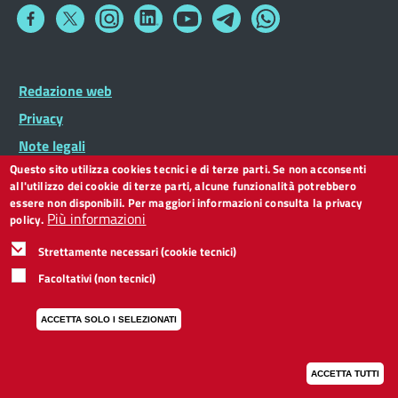
Collegamento
Collegamento
Collegamento
Collegamento
Collegamento
Collegamento
Collegamento
a
a
a
a
a
a
a
Facebook
Twitter
Instagram
LinkedIn
You
Telegram
Whatsapp
Tube
Footer
Redazione web
Footer
Widget
menu
Privacy
Note legali
Questo sito utilizza cookies tecnici e di terze parti. Se non acconsenti
Dichiarazione di accessibilità
all'utilizzo dei cookie di terze parti, alcune funzionalità potrebbero
CC BY 3.0 IT
essere non disponibili. Per maggiori informazioni consulta la privacy
Più informazioni
policy.
Strettamente necessari (cookie tecnici)
Facoltativi (non tecnici)
ACCETTA SOLO I SELEZIONATI
ACCETTA TUTTI
I