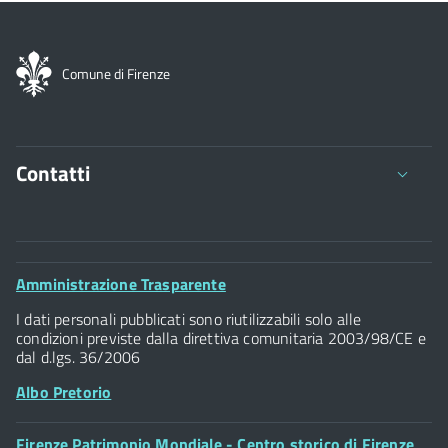
Comune di Firenze
Contatti
Comune di Firenze
Palazzo Vecchio
Footer
Amministrazione Trasparente
Piazza della Signoria - 50122, Firenze
Widget
P.IVA 01307110484
I dati personali pubblicati sono riutilizzabili solo alle
condizioni previste dalla direttiva comunitaria 2003/98/CE e
dal d.lgs. 36/2006
Albo Pretorio
Footer
Firenze Patrimonio Mondiale - Centro storico di Firenze
Posta Elettronica Certificata