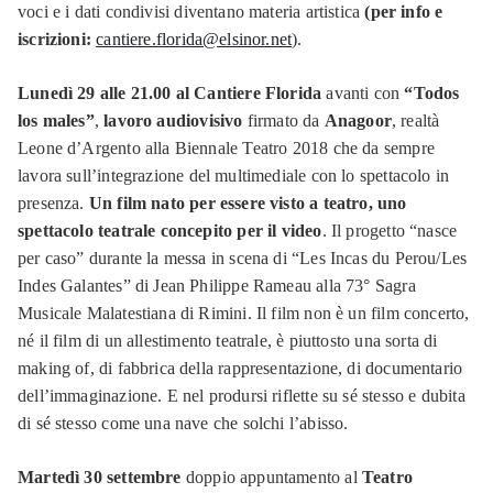
voci e i dati condivisi diventano materia artistica
(per info e
iscrizioni:
cantiere.florida@elsinor.net
).
Lunedì 29 alle 21.00 al Cantiere Florida
avanti con
“Todos
los males”
,
lavoro audiovisivo
firmato da
Anagoor
, realtà
Leone d’Argento alla Biennale Teatro 2018 che da sempre
lavora sull’integrazione del multimediale con lo spettacolo in
presenza.
Un film nato per essere visto a teatro, uno
spettacolo teatrale concepito per il video
. Il progetto “nasce
per caso” durante la messa in scena di “Les Incas du Perou/Les
Indes Galantes” di Jean Philippe Rameau alla 73° Sagra
Musicale Malatestiana di Rimini. Il film non è un film concerto,
né il film di un allestimento teatrale, è piuttosto una sorta di
making of, di fabbrica della rappresentazione, di documentario
dell’immaginazione. E nel prodursi riflette su sé stesso e dubita
di sé stesso come una nave che solchi l’abisso.
Martedì 30 settembre
doppio appuntamento al
Teatro