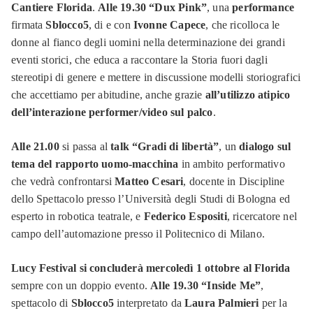
Cantiere Florida
.
Alle 19.30 “Dux Pink”
, una
performance
firmata
Sblocco5
, di e con
Ivonne Capece
, che ricolloca le
donne al fianco degli uomini nella determinazione dei grandi
eventi storici, che educa a raccontare la Storia fuori dagli
stereotipi di genere e mettere in discussione modelli storiografici
che accettiamo per abitudine, anche grazie
all’utilizzo atipico
dell’interazione performer/video sul palco
.
Alle 21.00
si passa al
talk “Gradi di libertà”
, un
dialogo sul
tema del rapporto uomo-macchina
in ambito performativo
che vedrà confrontarsi
Matteo Cesari
, docente in Discipline
dello Spettacolo presso l’Università degli Studi di Bologna ed
esperto in robotica teatrale, e
Federico Espositi
, ricercatore nel
campo dell’automazione presso il Politecnico di Milano.
Lucy Festival si concluderà mercoledì 1 ottobre al Florida
sempre con un doppio evento.
Alle 19.30 “Inside Me”
,
spettacolo di
Sblocco5
interpretato da
Laura Palmieri
per la