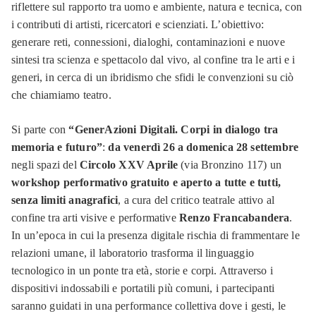
riflettere sul rapporto tra uomo e ambiente, natura e tecnica, con
i contributi di artisti, ricercatori e scienziati. L’obiettivo:
generare reti, connessioni, dialoghi, contaminazioni e nuove
sintesi tra scienza e spettacolo dal vivo, al confine tra le arti e i
generi, in cerca di un ibridismo che sfidi le convenzioni su ciò
che chiamiamo teatro.
Si parte con
“GenerAzioni Digitali. Corpi in dialogo tra
memoria e futuro”
:
da venerdì 26 a domenica 28 settembre
negli spazi del
Circolo XXV Aprile
(via Bronzino 117) un
workshop performativo gratuito e aperto a tutte e tutti,
senza limiti anagrafici
, a cura del critico teatrale attivo al
confine tra arti visive e performative
Renzo Francabandera
.
In un’epoca in cui la presenza digitale rischia di frammentare le
relazioni umane, il laboratorio trasforma il linguaggio
tecnologico in un ponte tra età, storie e corpi. Attraverso i
dispositivi indossabili e portatili più comuni, i partecipanti
saranno guidati in una performance collettiva dove i gesti, le