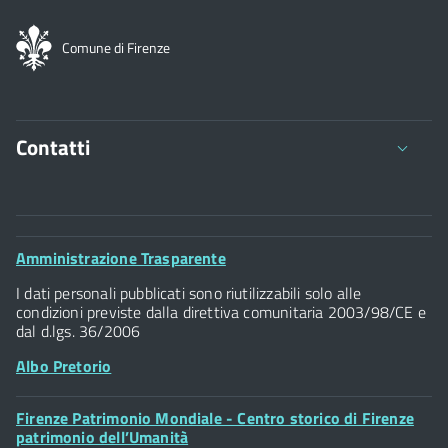
Comune di Firenze
Contatti
Comune di Firenze
Palazzo Vecchio
Footer
Amministrazione Trasparente
Piazza della Signoria - 50122, Firenze
Widget
P.IVA 01307110484
I dati personali pubblicati sono riutilizzabili solo alle
condizioni previste dalla direttiva comunitaria 2003/98/CE e
dal d.lgs. 36/2006
Albo Pretorio
Footer
Firenze Patrimonio Mondiale - Centro storico di Firenze
Posta Elettronica Certificata
Widget
patrimonio dell’Umanità