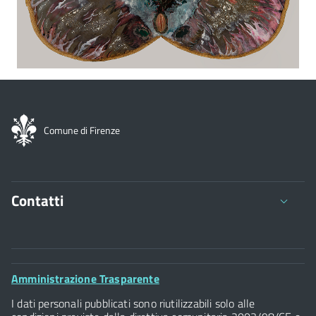
Comune di Firenze
Contatti
Comune di Firenze
Palazzo Vecchio
Footer
Amministrazione Trasparente
Piazza della Signoria - 50122, Firenze
Widget
P.IVA 01307110484
I dati personali pubblicati sono riutilizzabili solo alle