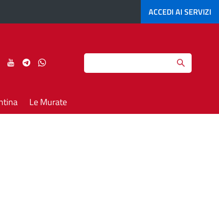
ACCEDI AI
SERVIZI
Search
ci
Seguici
Seguici
Seguici
Seguici
su
su
su
su
agram
LinkedIn
YouTube
Telegram
Whatsapp
ntina
Le Murate