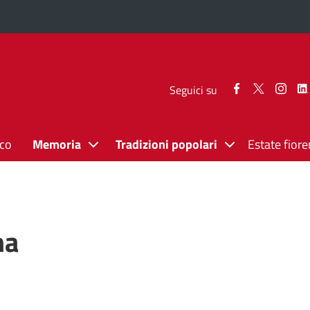
Seguici
Seguici
Segui
Seguici su
su
su
su
Facebook
Twitter
Inst
ico
Memoria
Tradizioni popolari
Estate fiore
na