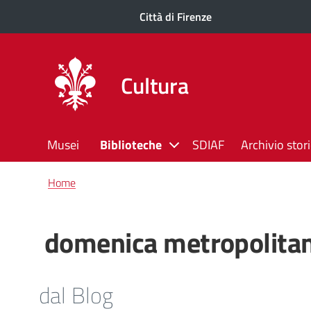
Città di Firenze
Cultura
Musei
Biblioteche
SDIAF
Archivio stor
Briciole
Home
di
pane
domenica metropolita
dal Blog