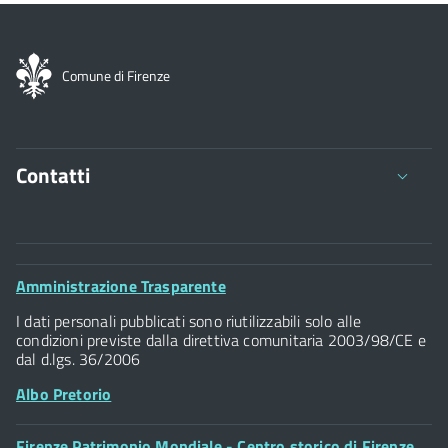
Comune di Firenze
Contatti
Comune di Firenze
Palazzo Vecchio
Footer
Amministrazione Trasparente
Piazza della Signoria - 50122, Firenze
Widget
P.IVA 01307110484
I dati personali pubblicati sono riutilizzabili solo alle
condizioni previste dalla direttiva comunitaria 2003/98/CE e
dal d.lgs. 36/2006
Albo Pretorio
Footer
Firenze Patrimonio Mondiale - Centro storico di Firenze