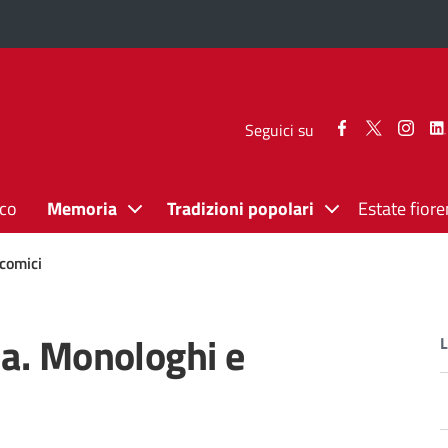
Seguici
Seguici
Segui
Seguici su
su
su
su
Facebook
Twitter
Inst
ico
Memoria
Tradizioni popolari
Estate fiore
 comici
ia. Monologhi e
L