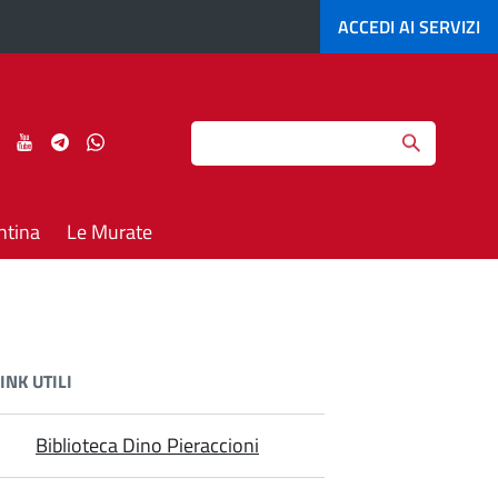
ACCEDI AI
SERVIZI
Search
ci
Seguici
Seguici
Seguici
Seguici
su
su
su
su
agram
LinkedIn
YouTube
Telegram
Whatsapp
ntina
Le Murate
INK UTILI
Biblioteca Dino Pieraccioni