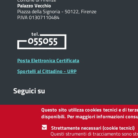
Palazzo Vecchio
Piazza della Signoria - 50122, Firenze
P.IVA 01307110484
Posta Elettronica Certificata
Sportelli al Cittadino - URP
Seguici su
Questo sito utilizza cookies tecnici e di ter
Collegamento
Collegamento
Collegamento
Collegamento
Collegamento
Collegamento
Collegament
disponibili. Per maggiori informazioni consul
a
a
a
a
a
a
a
Facebook
Twitter
Instagram
LinkedIn
You
Telegram
Whatsapp
Strettamente necessari (cookie tecnici)
Tube
Questi strumenti di tracciamento sono str