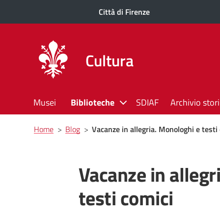
Città di Firenze
Cultura
Musei
Biblioteche
SDIAF
Archivio stor
Briciole
Home
>
Blog
>
Vacanze in allegria. Monologhi e testi
di
pane
Vacanze in allegr
testi comici