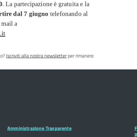
0
. La partecipazione è gratuita e la
rtire dal 7 giugno
telefonando al
mail a
it
lo?
Iscriviti alla nostra newsletter
per rimanere
Footer
F
Amministrazione Trasparente
F
Widget
W
p