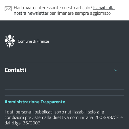
Hai trovato interessante questo articolo?
Iscriviti alla
nostra newsletter
per rimanere sempre aggiornato
Comune di Firenze
Contatti
Comune di Firenze
Palazzo Vecchio
Footer
Amministrazione Trasparente
Piazza della Signoria - 50122, Firenze
Widget
P.IVA 01307110484
I dati personali pubblicati sono riutilizzabili solo alle
condizioni previste dalla direttiva comunitaria 2003/98/CE e
dal d.lgs. 36/2006