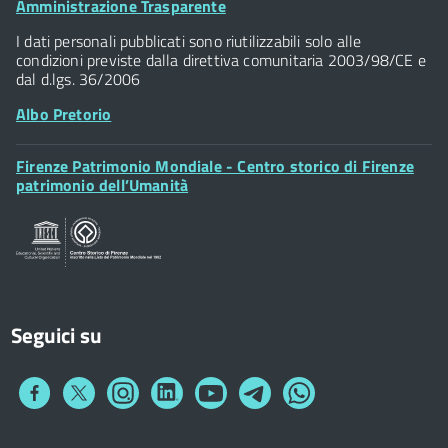
Footer
Amministrazione Trasparente
Piazza della Signoria - 50122, Firenze
Widget
P.IVA 01307110484
I dati personali pubblicati sono riutilizzabili solo alle
condizioni previste dalla direttiva comunitaria 2003/98/CE e
dal d.lgs. 36/2006
Albo Pretorio
Footer
Firenze Patrimonio Mondiale - Centro storico di Firenze
Posta Elettronica Certificata
Widget
patrimonio dell’Umanità
Sportelli al Cittadino - URP
Seguici su
Collegamento
Collegamento
Collegamento
Collegamento
Collegamento
Collegamento
Collegamento
a
a
a
a
a
a
a
Facebook
Twitter
Instagram
LinkedIn
You
Telegram
Whatsapp
Tube