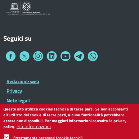
Seguici su
Collegamento
Collegamento
Collegamento
Collegamento
Collegamento
Collegamento
Collegamento
a
a
a
a
a
a
a
Facebook
Twitter
Instagram
LinkedIn
You
Telegram
Whatsapp
Tube
Footer
Redazione web
Footer
Widget
menu
Privacy
Note legali
Questo sito utilizza cookies tecnici e di terze parti. Se non acconsenti
Dichiarazione di accessibilità
all'utilizzo dei cookie di terze parti, alcune funzionalità potrebbero
CC BY 3.0 IT
essere non disponibili. Per maggiori informazioni consulta la privacy
Più informazioni
policy.
Strettamente necessari (cookie tecnici)