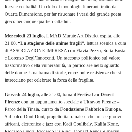
forza e centralità. Un ciclo di monologhi itineranti tratto da
Quarta Dimensione, per far risuonare i versi del grande poeta
greco nei cinque quartieri cittadini.
Mercoledì 23 luglio,
il MAD Murate Art District ospita, alle
21.00,
“La stagione delle anime fragili”,
lettura scenica a cura
di ASSOCIAZIONE IMPRESA con Flavia Pezzo, Sofia Busia
e Lorenzo Degl’Innocenti. Un racconto polifonico sul valore
trasformativo della vulnerabilità, in particolare nello sguardo
delle donne. Una trama di storie, emozioni e resistenze che si
intrecciano per celebrare la forza della fragilità.
Giovedì 24 luglio
, alle 21.00, torna il
Festival au Désert
Firenze
con un appuntamento speciale a Ultravox Firenze –
Parco della Tinaia, curato da
Fondazione Fabbrica Europa
.
Sul palco Doni Doni, progetto italo-malese che unisce groove
africani, elettronica e jazz con Kadi Coulibaly, Kalifa Kone,
Riccardo Onori, Riccardo Di Vinci, Donald Renda e special