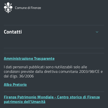
Comune di Firenze
Contatti
Comune di Firenze
Palazzo Vecchio
Footer
Amministrazione Trasparente
Piazza della Signoria - 50122, Firenze
Widget
P.IVA 01307110484
I dati personali pubblicati sono riutilizzabili solo alle
condizioni previste dalla direttiva comunitaria 2003/98/CE e
dal d.lgs. 36/2006
Albo Pretorio
Footer
Firenze Patrimonio Mondiale - Centro storico di Firenze
Posta Elettronica Certificata
Widget
patrimonio dell’Umanità
Sportelli al Cittadino - URP