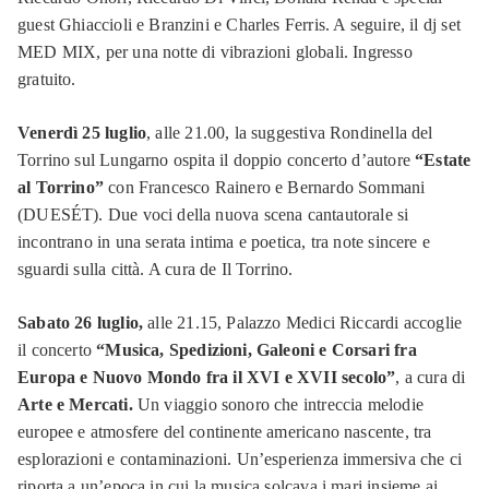
guest Ghiaccioli e Branzini e Charles Ferris. A seguire, il dj set
MED MIX, per una notte di vibrazioni globali. Ingresso
gratuito.
Venerdì 25 luglio
, alle 21.00, la suggestiva Rondinella del
Torrino sul Lungarno ospita il doppio concerto d’autore
“Estate
al Torrino”
con Francesco Rainero e Bernardo Sommani
(DUESÉT). Due voci della nuova scena cantautorale si
incontrano in una serata intima e poetica, tra note sincere e
sguardi sulla città. A cura de Il Torrino.
Sabato 26 luglio,
alle 21.15, Palazzo Medici Riccardi accoglie
il concerto
“Musica, Spedizioni, Galeoni e Corsari fra
Europa e Nuovo Mondo fra il XVI e XVII secolo”
, a cura di
Arte e Mercati.
Un viaggio sonoro che intreccia melodie
europee e atmosfere del continente americano nascente, tra
esplorazioni e contaminazioni. Un’esperienza immersiva che ci
riporta a un’epoca in cui la musica solcava i mari insieme ai