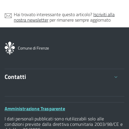
Hai trovato interessante questo articolo?
Iscriviti alla
nostra newsletter
per rimanere sempre aggiornato
Comune di Firenze
Contatti
Comune di Firenze
Palazzo Vecchio
Footer
Amministrazione Trasparente
Piazza della Signoria - 50122, Firenze
Widget
P.IVA 01307110484
I dati personali pubblicati sono riutilizzabili solo alle
condizioni previste dalla direttiva comunitaria 2003/98/CE e